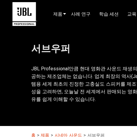
제품
사례 연구
학습 세션
교육
제품 선택기
서브우퍼
시네마 사운드
설치됨
JBL Professional만큼 현대 영화관 사운드
라이브 휴대용
공하는 제조업체는 없습니다. 업계 최장의 역사(James B.
EN 54
템용 세계 최초의 진정한 고충실도 스피커를 제조했
성을 고려하면, 오늘날 전 세계에서 판매되는 영화관 스
투어 사운드
유를 쉽게 이해할 수 있습니다.
레코딩 및 방송
구성 요소
단종된 제품
홈
>
제품
>
시네마 사운드
>
서브우퍼