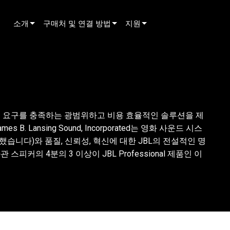
소개
구매처 및 연결 방법
지원
innovation
딜러 찾기
제품 지원
뉴스
렌탈 파트너 찾기
상시 지원 센터
history
설치 업체 찾기
컨설턴트 포털
 재생의 요구를 충족하는 광범위하고 비용 효율적인 솔루션을 제
영업팀에 문의하기
소프트웨어
 Lansing Sound, Incorporated는 영화 사운드 시스
펌웨어
습니다)와 품질, 신뢰성, 혁신에 대한 JBL의 전설적인 명
피커의 4분의 3 이상이 JBL Professional 제품인 이
다운로드
보증
제품 등록
서비스