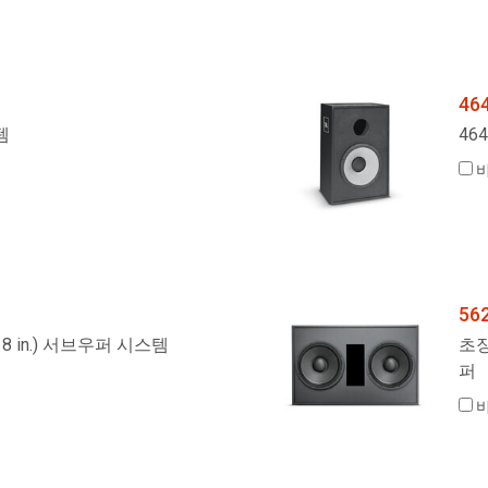
46
템
46
56
(18 in.) 서브우퍼 시스템
초장
퍼