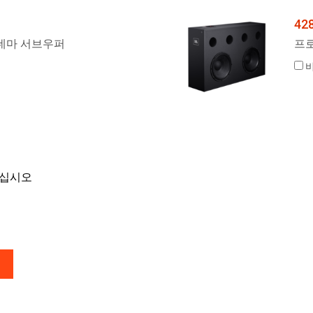
42
네마 서브우퍼
프
하십시오