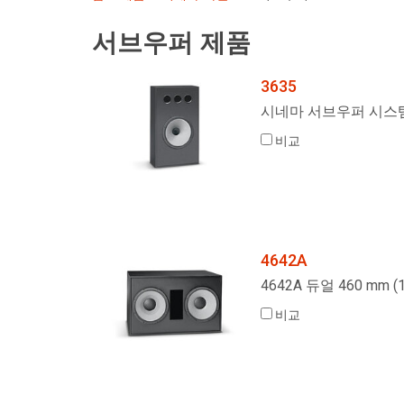
서브우퍼 제품
3635
시네마 서브우퍼 시스
비교
4642A
4642A 듀얼 460 mm 
비교