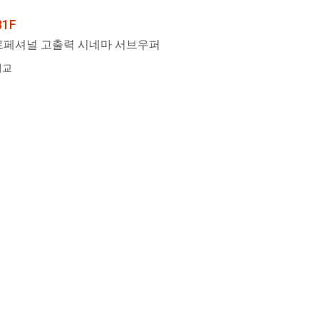
81F
로페셔널 고출력 시네마 서브우퍼
비교