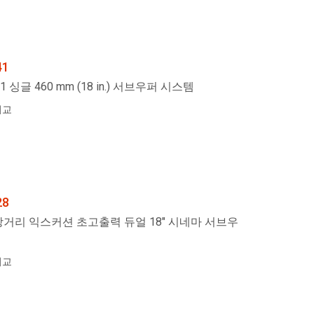
41
41 싱글 460 mm (18 in.) 서브우퍼 시스템
비교
28
거리 익스커션 초고출력 듀얼 18" 시네마 서브우
비교