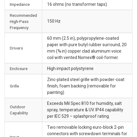
Impedance
16 ohms (no transformer taps)
Recommended
150 Hz
High-Pass
Frequency
60 mm (2.5 in), polypropylene-coated
paper with pure butyl rubber surround, 20
Drivers
mm (¾ in) copper clad aluminum voice
coil with vented Nomex® coil-former.
Enclosure
High impact polystyrene
Zinc-plated steel grille with powder-coat
Grille
finish, foam backing (removable for
painting)
Exceeds Mil Spec 810 for humidity, salt
Outdoor
spray, temperature & UV. IP44 capability
Capability
per IEC 529 – splashproof rating.
Two removable locking euro-block 2-pin
connectors with screwdown terminals for
Input