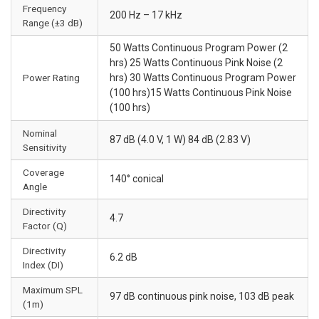
Frequency
200 Hz – 17 kHz
Range (±3 dB)
50 Watts Continuous Program Power (2
hrs) 25 Watts Continuous Pink Noise (2
Power Rating
hrs) 30 Watts Continuous Program Power
(100 hrs)15 Watts Continuous Pink Noise
(100 hrs)
Nominal
87 dB (4.0 V, 1 W) 84 dB (2.83 V)
Sensitivity
Coverage
140° conical
Angle
Directivity
4.7
Factor (Q)
Directivity
6.2 dB
Index (DI)
Maximum SPL
97 dB continuous pink noise, 103 dB peak
(1m)