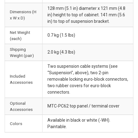
128 mm (5.1 in) diameter x 121 mm (4.8
Dimensions (H
in) height to top of cabinet. 141 mm (5.6
x W x D)
in) to top of suspension bracket.
Net Weight
0.7 kg (1.5 lbs)
(each)
Shipping
2.0 kg (4.3 lbs)
Weight (pair)
Two suspension cable systems (see
“Suspension”, above), two 2-pin
Included
removable locking euro-block connectors,
Accessories
two rubber covers for euro-block
connectors.
Optional
MTC-PC62 top panel / terminal cover
Accessories
Available in black or white (-WH).
Colors
Paintable.