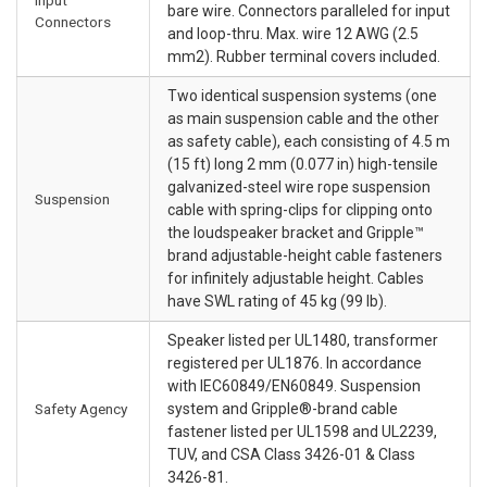
bare wire. Connectors paralleled for input
Connectors
and loop-thru. Max. wire 12 AWG (2.5
mm2). Rubber terminal covers included.
Two identical suspension systems (one
as main suspension cable and the other
as safety cable), each consisting of 4.5 m
(15 ft) long 2 mm (0.077 in) high-tensile
galvanized-steel wire rope suspension
Suspension
cable with spring-clips for clipping onto
the loudspeaker bracket and Gripple™
brand adjustable-height cable fasteners
for infinitely adjustable height. Cables
have SWL rating of 45 kg (99 lb).
Speaker listed per UL1480, transformer
registered per UL1876. In accordance
with IEC60849/EN60849. Suspension
Safety Agency
system and Gripple®-brand cable
fastener listed per UL1598 and UL2239,
TUV, and CSA Class 3426-01 & Class
3426-81.