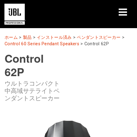
製品
ホーム
>
製品
>
インストール済み
>
ペンダントスピーカー
>
Control 60 Series Pendant Speakers
>
Control 62P
導入事例
Control
学習セッション
62P
トレーニング
ウルトラコンパクト
中高域サテライトペ
会社概要
ンダントスピーカー
購入・お問い合わせ
サポート