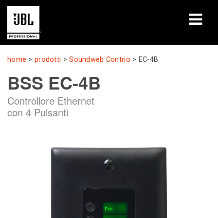
prodotti
home
>
prodotti
>
Soundweb Contrio
>
EC-4B
BSS EC-4B
Casi di studio
Controllore Ethernet
Sessioni di formazione
con 4 Pulsanti
formazione
chi siamo
Dove acquistare e collegarsi
supporto