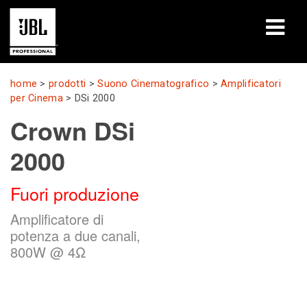
prodotti
home
>
prodotti
>
Suono Cinematografico
>
Amplificatori
per Cinema
>
DSi 2000
Casi di studio
Crown DSi
Sessioni di formazione
2000
formazione
Fuori produzione
chi siamo
Amplificatore di
potenza a due canali,
Dove acquistare e collegarsi
800W @ 4Ω
supporto