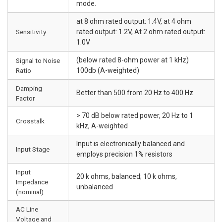
mode.
at 8 ohm rated output: 1.4V, at 4 ohm
Sensitivity
rated output: 1.2V, At 2 ohm rated output:
1.0V
(below rated 8-ohm power at 1 kHz)
Signal to Noise
Ratio
100db (A-weighted)
Damping
Better than 500 from 20 Hz to 400 Hz
Factor
> 70 dB below rated power, 20 Hz to 1
Crosstalk
kHz, A-weighted
Input is electronically balanced and
Input Stage
employs precision 1% resistors
Input
20 k ohms, balanced; 10 k ohms,
Impedance
unbalanced
(nominal)
AC Line
Voltage and