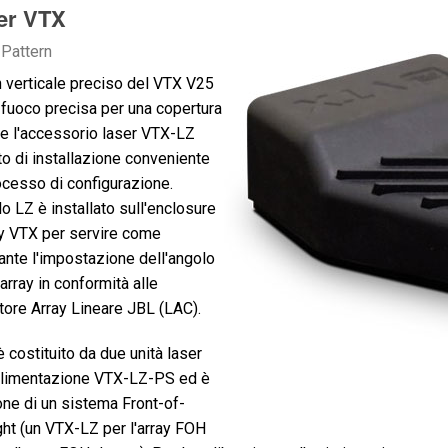
er VTX
 Pattern
rn verticale preciso del VTX V25
fuoco precisa per una copertura
 e l'accessorio laser VTX-LZ
o di installazione conveniente
rocesso di configurazione.
o LZ è installato sull'enclosure
ay VTX per servire come
rante l'impostazione dell'angolo
'array in conformità alle
atore Array Lineare JBL (LAC).
è costituito da due unità laser
 alimentazione VTX-LZ-PS ed è
ione di un sistema Front-of-
ht (un VTX-LZ per l'array FOH