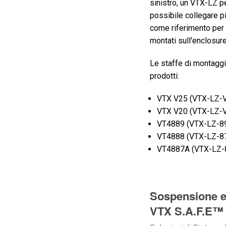
sinistro, un VTX-LZ pe
possibile collegare pi
come riferimento per 
montati sull'enclosure 
Le staffe di montaggio
prodotti:
VTX V25 (VTX-LZ-
VTX V20 (VTX-LZ-
VT4889 (VTX-LZ-8
VT4888 (VTX-LZ-8
VT4887A (VTX-LZ-
Sospensione e
VTX S.A.F.E™