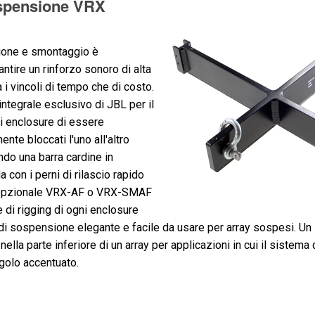
spensione VRX
azione e smontaggio è
ntire un rinforzo sonoro di alta
a i vincoli di tempo che di costo.
integrale esclusivo di JBL per il
 enclosure di essere
te bloccati l'uno all'altro
do una barra cardine in
 con i perni di rilascio rapido
me opzionale VRX-AF o VRX-SMAF
e di rigging di ogni enclosure
di sospensione elegante e facile da usare per array sospesi. Un
nella parte inferiore di un array per applicazioni in cui il sistem
golo accentuato.