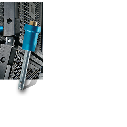
Esp
Bah
Ital
ภาษ
Tiế
Dan
Ελλ
Pols
Por
Sve
한