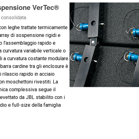
spensione VerTec®
 consolidata.
i con leghe trattate termicamente
 array di sospensione rigidi e
no l'assemblaggio rapido e
 a curvatura variabile verticale o
ali a curvatura costante modulare.
arra cardine tra gli enclosure è
 rilascio rapido in acciaio
con moschettoni rivestiti. La
ica complessiva segue il
evettato da JBL stabilito con i
io e full-size della famiglia