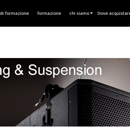
 di formazione
formazione
chi siamo
Dove acquistare
innovation
Trova un rivend
notizie
Trova un partner
history
Trova un install
Parla con le ven