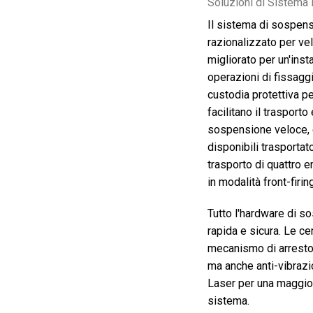
Soluzioni di Sistema 
Il sistema di sospens
razionalizzato per ve
migliorato per un'ins
operazioni di fissagg
custodia protettiva pe
facilitano il trasport
sospensione veloce, e
disponibili trasportat
trasporto di quattro 
in modalità front-firin
Tutto l'hardware di s
rapida e sicura. Le ce
mecanismo di arresto
ma anche anti-vibrazi
Laser per una maggior
sistema.