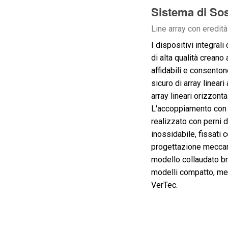
Sistema di So
Line array con eredità
I dispositivi integral
di alta qualità creano
affidabili e consento
sicuro di array lineari
array lineari orizzont
L'accoppiamento con b
realizzato con perni di
inossidabile, fissati 
progettazione meccan
modello collaudato br
modelli compatto, med
VerTec.