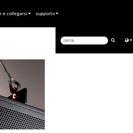
 e collegarsi
supporto
itore
Supporto prodotti
 di noleggio
Centro di assistenza 24/7
atore
Portale Consulenti
Engl
dite
software
中
firmware
Fra
Download
日
Garanzia
ខ្មែរ
registrazione del prodotto
ربي
Assistenza
Deu