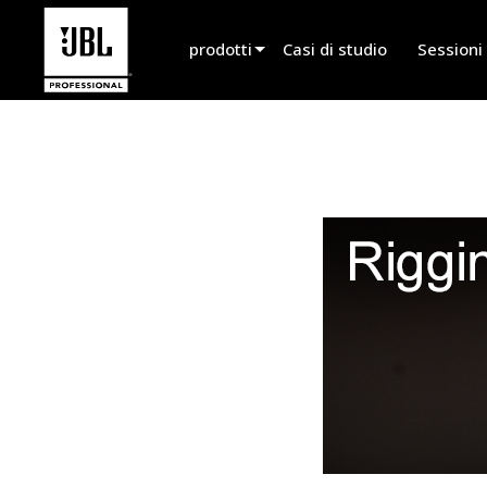
prodotti
Casi di studio
Sessioni
Selezionatore di prodotti
Suono Cinematografico
Installato
Live Portatile
EN 54
Suono per Tour
Registrazione e Trasmissione
Componenti
Prodotti fuori produzione