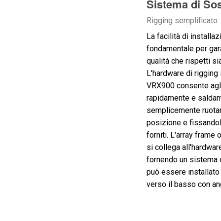
Sistema di So
Rigging semplificato.
La facilità di install
fondamentale per gara
qualità che rispetti si
L'hardware di rigging 
VRX900 consente agli
rapidamente e saldamen
semplicemente ruotan
posizione e fissandola
forniti. L'array fra
si collega all'hardwar
fornendo un sistema 
può essere installato 
verso il basso con an