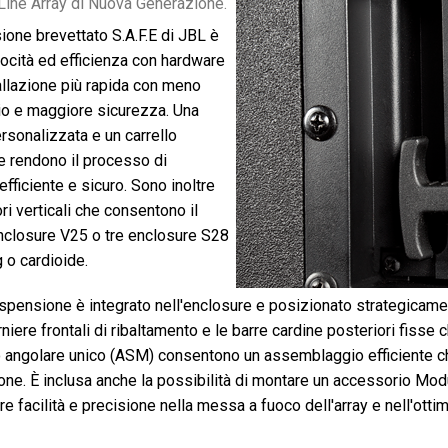
Line Array di Nuova Generazione.
ione brevettato S.A.F.E di JBL è
locità ed efficienza con hardware
tallazione più rapida con meno
io e maggiore sicurezza. Una
rsonalizzata e un carrello
o e rendono il processo di
fficiente e sicuro. Sono inoltre
ori verticali che consentono il
enclosure V25 o tre enclosure S28
g o cardioide.
ospensione è integrato nell'enclosure e posizionato strategicam
rniere frontali di ribaltamento e le barre cardine posteriori fisse 
 angolare unico (ASM) consentono un assemblaggio efficiente ch
one. È inclusa anche la possibilità di montare un accessorio Mo
e facilità e precisione nella messa a fuoco dell'array e nell'otti