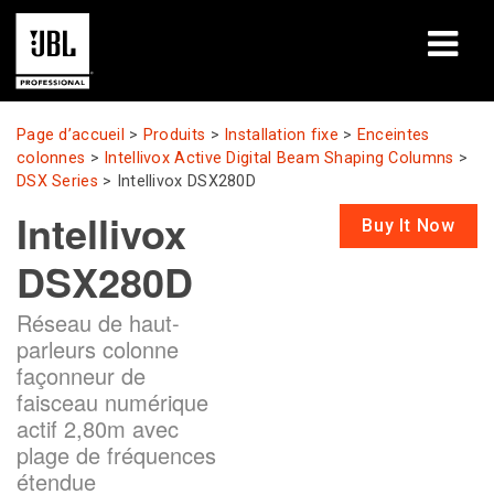
Produits
Page d’accueil
>
Produits
>
Installation fixe
>
Enceintes
colonnes
>
Intellivox Active Digital Beam Shaping Columns
>
Études de cas
DSX Series
>
Intellivox DSX280D
Intellivox
Buy It Now
Sessions de formation en ligne
DSX280D
Formation
Réseau de haut-
À propos de
parleurs colonne
façonneur de
Où acheter et se connecter
faisceau numérique
actif 2,80m avec
Support
plage de fréquences
étendue