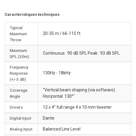
Caractéristiques techniques
Typical
20-35 m / 66-115 ft
Maximum
Throw
Maximum
Continuous : 90 dB SPL Peak : 93 dB SPL
SPL (30m)
Frequency
130Hz - 18kHz
Response
(+/-3 dB)
"Vertical beam shaping (via software)
Coverage
Angle
Horizontal: 130°"
Drivers
12 x 4” full range 4 x 10 mm tweeter
Digital Input
Dante
Analog Input
Balanced Line Level