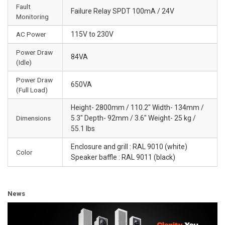
Fault
Failure Relay SPDT 100mA / 24V
Monitoring
AC Power
115V to 230V
Power Draw
84VA
(Idle)
Power Draw
650VA
(Full Load)
Height- 2800mm / 110.2" Width- 134mm /
Dimensions
5.3" Depth- 92mm / 3.6" Weight- 25 kg /
55.1 lbs
Enclosure and grill : RAL 9010 (white)
Color
Speaker baffle : RAL 9011 (black)
News