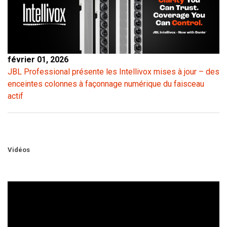
février 01, 2026
JBL Professional présente les Intellivox mises à jour – des
enceintes colonnes à façonnage numérique du faisceau
actif
Vidéos