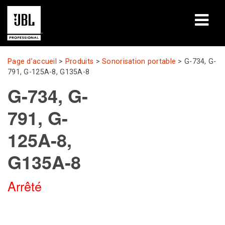
Produits
Page d’accueil
>
Produits
>
Sonorisation portable
>
G-734, G-
791, G-125A-8, G135A-8
Études de cas
G-734, G-
Sessions de formation en ligne
791, G-
Formation
125A-8,
À propos de
G135A-8
Où acheter et se connecter
Arrêté
Support