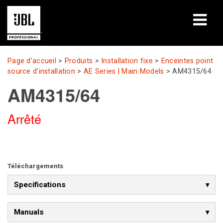
Produits
Page d’accueil
>
Produits
>
Installation fixe
>
Enceintes point
source d'installation
>
AE Series | Main Models
>
AM4315/64
Études de cas
AM4315/64
Sessions de formation en ligne
Arrêté
Formation
À propos de
Téléchargements
Où acheter et se connecter
Specifications
Support
Manuals