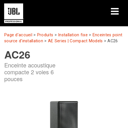
Produits
Page d’accueil
>
Produits
>
Installation fixe
>
Enceintes point
source d'installation
>
AE Series | Compact Models
>
AC26
Études de cas
AC26
Sessions de formation en ligne
Enceinte acoustique
compacte 2 voies 6
Formation
pouces
À propos de
Où acheter et se connecter
Support