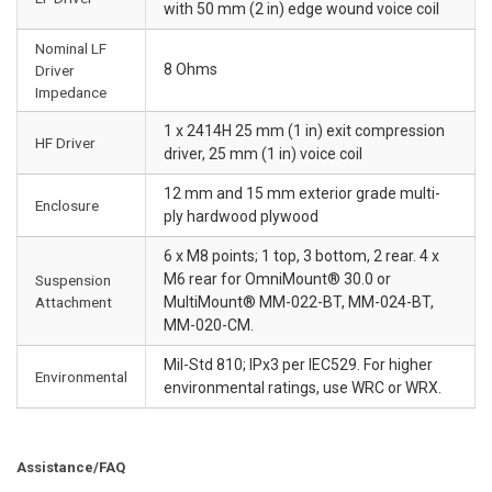
with 50 mm (2 in) edge wound voice coil
Nominal LF
8 Ohms
Driver
Impedance
1 x 2414H 25 mm (1 in) exit compression
HF Driver
driver, 25 mm (1 in) voice coil
12 mm and 15 mm exterior grade multi-
Enclosure
ply hardwood plywood
6 x M8 points; 1 top, 3 bottom, 2 rear. 4 x
M6 rear for OmniMount® 30.0 or
Suspension
Attachment
MultiMount® MM-022-BT, MM-024-BT,
MM-020-CM.
Mil-Std 810; IPx3 per IEC529. For higher
Environmental
environmental ratings, use WRC or WRX.
Assistance/FAQ