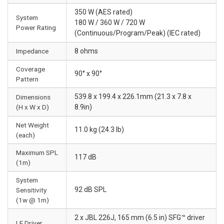
350 W (AES rated)
System
180 W / 360 W / 720 W
Power Rating
(Continuous/Program/Peak) (IEC rated)
Impedance
8 ohms
Coverage
90° x 90°
Pattern
539.8 x 199.4 x 226.1mm (21.3 x 7.8 x
Dimensions
(H x W x D)
8.9in)
Net Weight
11.0 kg (24.3 lb)
(each)
Maximum SPL
117 dB
(1m)
System
92 dB SPL
Sensitivity
(1w @ 1m)
2 x JBL 226J, 165 mm (6.5 in) SFG™ driver
LF Driver