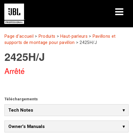
Produits
Page d’accueil
>
Produits
>
Haut-parleurs
>
Pavillons et
supports de montage pour pavillon
>
2425H/J
Études de cas
2425H/J
Sessions de formation en ligne
Arrêté
Formation
À propos de
Téléchargements
Où acheter et se connecter
Tech Notes
Support
Owner's Manuals