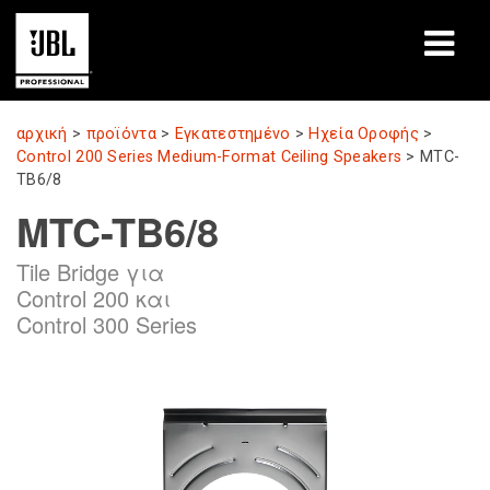
προϊόντα
αρχική
>
προϊόντα
>
Εγκατεστημένο
>
Ηχεία Οροφής
>
Control 200 Series Medium-Format Ceiling Speakers
>
MTC-
Μελέτες περίπτωσης
TB6/8
MTC-TB6/8
Συνεδρίες μάθησης
Tile Bridge για
εκπαίδευση
Control 200 και
Control 300 Series
σχετικά
Πού να αγοράσετε και να συνδεθείτε
υποστήριξη