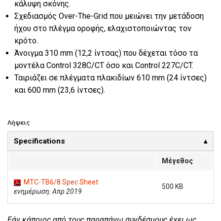
κάλυψη σκόνης.
Σχεδιασμός Over-The-Grid που μειώνει την μετάδοση
ήχου στο πλέγμα οροφής, ελαχιστοποιώντας τον
κρότο.
Άνοιγμα 310 mm (12,2 ίντσας) που δέχεται τόσο τα
μοντέλα Control 328C/CT όσο και Control 227C/CT.
Ταιριάζει σε πλέγματα πλακιδίων 610 mm (24 ίντσες)
και 600 mm (23,6 ίντσες).
Λήψεις
Specifications
Μέγεθος
MTC-TB6/8 Spec Sheet
500 KB
ενημέρωση: Απρ 2019
Εάν κάποιος από τους παραπάνω συνδέσμους έχει ως