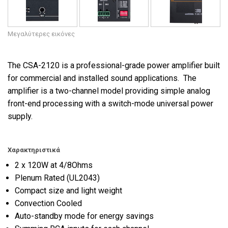
Γλώσσα/Περιοχή
Μεγαλύτερες εικόνες
The CSA-2120 is a professional-grade power amplifier built
for commercial and installed sound applications. The
amplifier is a two-channel model providing simple analog
front-end processing with a switch-mode universal power
supply.
Χαρακτηριστικά
2 x 120W at 4/8Ohms
Plenum Rated (UL2043)
Compact size and light weight
Convection Cooled
Auto-standby mode for energy savings