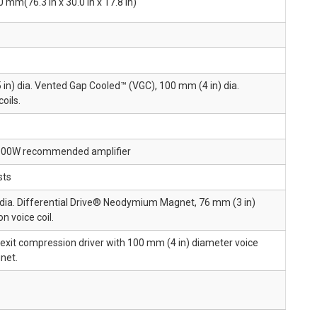
m(76.3 in x 30.0 in x 17.8 in)
in) dia. Vented Gap Cooled™ (VGC), 100 mm (4 in) dia.
oils.
3000W recommended amplifier
sts
 dia. Differential Drive® Neodymium Magnet, 76 mm (3 in)
n voice coil.
exit compression driver with 100 mm (4 in) diameter voice
net.