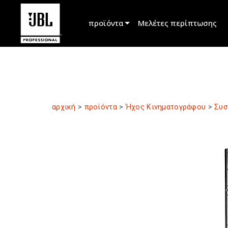
προϊόντα
Μελέτες περίπτωσης
Επιλογέας προϊόντος
Ήχος Κινηματογράφου
Εγκατεστημένο
αρχική
>
προϊόντα
>
Ήχος Κινηματογράφου
>
Συσ
Ζωντανή Φορητή
EN 54
Ηχοληψία Περιοδείας
Εγγραφή & Μετάδοση
Στοιχεία
Προϊόντα που έχουν διακοπεί