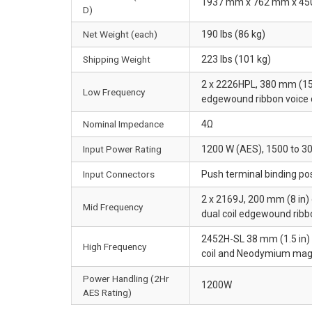
1937 mm x 762 mm x 450 m
D)
Net Weight (each)
190 lbs (86 kg)
Shipping Weight
223 lbs (101 kg)
2 x 2226HPL, 380 mm (15 
Low Frequency
edgewound ribbon voice c
Nominal Impedance
4Ω
Input Power Rating
1200 W (AES), 1500 to 
Input Connectors
Push terminal binding po
2 x 2169J, 200 mm (8 in)
Mid Frequency
dual coil edgewound ribbo
2452H-SL 38 mm (1.5 in) 
High Frequency
coil and Neodymium mag
Power Handling (2Hr
1200W
AES Rating)