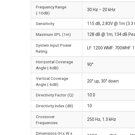
Frequency Range
30 Hz – 20 kHz
(-10dB)
Sensitivity
115 dB, 2.83V @ 1m (3.3 
Maximum SPL (1m)
128 dB @ 1m, 134 dB Pe
System Input Power
LF: 1200 WMF: 700WHF: 
Rating
Horizontal Coverage
90°
Angle (-6dB)
Vertical Coverage
20° up, 30° down
Angle (-6dB)
Directivity Factor (Q)
10.0
Directivity Index (dB)
10
Crossover
250 Hz, 1.3 kHz
Frequencies
Dimensions (H x W x