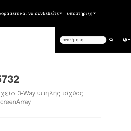
γοράσετε και να συνδεθείτε
υποστήριξη
μπόρου
Υποστήριξη προϊόντος
υνεργάτη ενοικίασης
Κέντρο βοήθειας 24/7
γκαταστάτη
Πύλη Συμβούλων
Engl
ε τις πωλήσεις
λογισμικό
中
5732
firmware
Fra
Λήψεις
χεία 3-Way υψηλής ισχύος
日
creenArray
Εγγύηση
ខ្មែរ
εγγραφή προϊόντος
ربي
Υπηρεσία
Deu