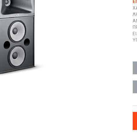
Ε
Χ
Λ
Α
Π
Ε
Υ