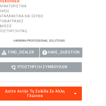
ΠΙΣΚΌΠΗΣΗ
ΑΡΑΚΤΗΡΙΣΤΙΚΆ
Esp
ΉΨΕΙΣ
ΝΤΑΛΛΑΚΤΙΚΆ ΚΑΙ ΣΈΡΒΙΣ
Bah
ΡΟΔΙΑΓΡΑΦΈΣ
ΙΔΉΣΕΙΣ
Ital
ΠΟΣΤΉΡΙΞΗ/FAQ
ภาษ
HARMAN PROFESSIONAL SOLUTIONS:
Tiế
FIND_DEALER
HAVE_QUESTION
Dan
Ελλ
ΥΠΟΣΤΉΡΙΞΗ ΣΥΜΒΟΎΛΩΝ
Pols
Por
Δείτε Αυτήν Τη Σελίδα Σε Άλλη
Sve
Γλώσσα
한