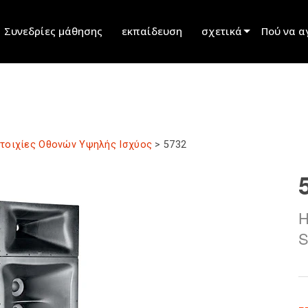
Συνεδρίες μάθησης
εκπαίδευση
σχετικά
Πού να α
innovation
Εύρεση ε
ειδήσεις
Εύρεση σ
history
Εύρεση ε
τοιχίες Οθονών Υψηλής Ισχύος
>
5732
Μιλήστε μ
Η
S