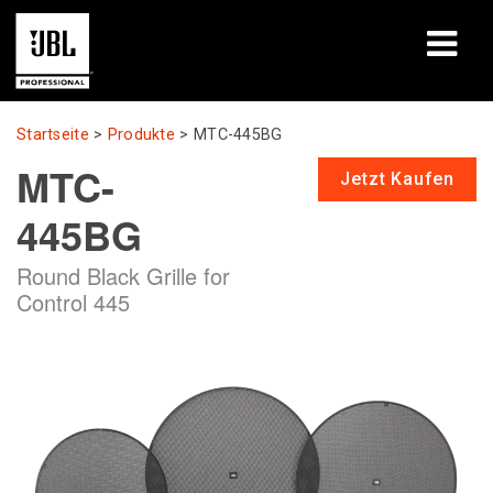
Produkte
Startseite
>
Produkte
>
MTC-445BG
MTC-
Fallstudien
Jetzt Kaufen
445BG
Lernsitzungen
Round Black Grille for
Schulungen
Control 445
Über uns
Wo kaufen & verbinden
Support