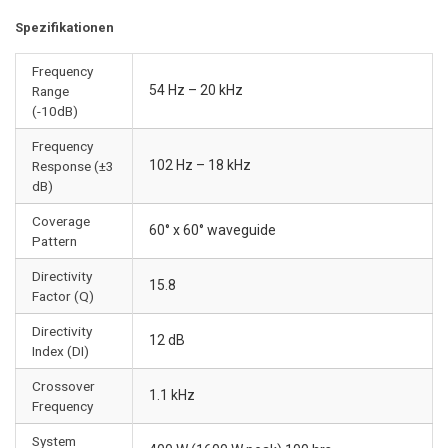
Spezifikationen
Frequency
54 Hz – 20 kHz
Range
(-10dB)
Frequency
102 Hz – 18 kHz
Response (±3
dB)
Coverage
60° x 60° waveguide
Pattern
Directivity
15.8
Factor (Q)
Directivity
12 dB
Index (DI)
Crossover
1.1 kHz
Frequency
System