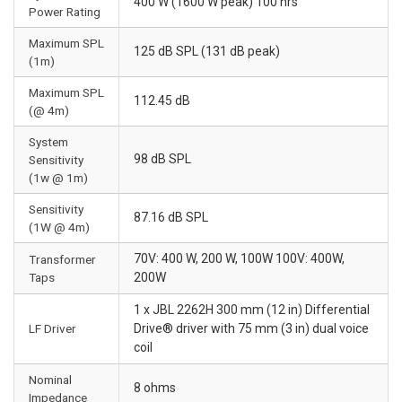
400 W (1600 W peak) 100 hrs
Power Rating
Maximum SPL
125 dB SPL (131 dB peak)
(1m)
Maximum SPL
112.45 dB
(@ 4m)
System
98 dB SPL
Sensitivity
(1w @ 1m)
Sensitivity
87.16 dB SPL
(1W @ 4m)
70V: 400 W, 200 W, 100W 100V: 400W,
Transformer
Taps
200W
1 x JBL 2262H 300 mm (12 in) Differential
LF Driver
Drive® driver with 75 mm (3 in) dual voice
coil
Nominal
8 ohms
Impedance