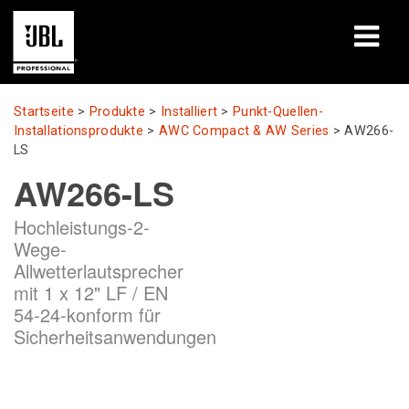
Produkte
Startseite
>
Produkte
>
Installiert
>
Punkt-Quellen-
Installationsprodukte
>
AWC Compact & AW Series
>
AW266-
Fallstudien
LS
AW266-LS
Lernsitzungen
Hochleistungs-2-
Schulungen
Wege-
Allwetterlautsprecher
Über uns
mit 1 x 12" LF / EN
54-24-konform für
Wo kaufen & verbinden
Sicherheitsanwendungen
Support