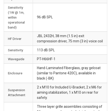
Sensitivity
(1W @ 1m,
96 dB SPL
within
operational
band)
JBL 2432H, 38 mm (1.5 in) exit
HF Driver
compression driver, 75 mm (3 in) voice coil
Sensitivity
113 dB SPL
Waveguide
PT-H66HF-1
Hand-Laminated Fiberglass, gray gelcoat
Enclosure
(similar to Pantone 420C), available in
black (-BK)
2 x M10 for Included U-Bracket, 2 x M6 for
Suspension
aiming stabilization, 1 x M10 on rear for
Attachment
safety.
Three layer grille assemblies consisting of