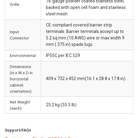
16-gauge powder coated stainless steel,
Grille
backed with open cell foam and stainless
steel mesh.
CE-compliant covered barrier strip
terminals. Barrier terminals accept up to
Input
Connector
5.2 sq mm (10 AWG) wire or max width 9
mm (.375 in) spade lugs.
Environmental
IP55C per IEC 529
Dimensions
(H x W x D in
409 x 732 x 452 mm(16.1 x 28.8 x 17.8 in)
horizontal
cabinet
orientation)
Net Weight
25.2 kg (55.5 lb)
(each)
Support/FAQs