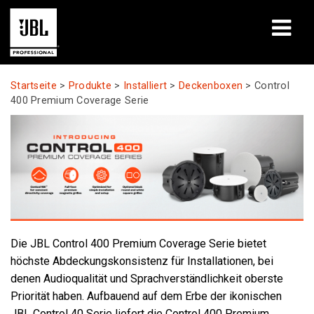
Produkte
Startseite
>
Produkte
>
Installiert
>
Deckenboxen
>
Control
400 Premium Coverage Serie
Fallstudien
Lernsitzungen
Schulungen
Über uns
Die JBL Control 400 Premium Coverage Serie bietet
Wo kaufen & verbinden
höchste Abdeckungskonsistenz für Installationen, bei
denen Audioqualität und Sprachverständlichkeit oberste
Support
Priorität haben. Aufbauend auf dem Erbe der ikonischen
JBL Control 40 Serie liefert die Control 400 Premium