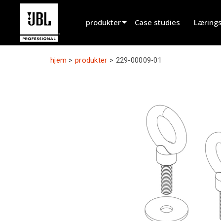
produkter
Case studies
Læring
Produktvælger
hjem
>
produkter
>
229-00009-01
Biograflyd
Installeret
Live Bærbar
EN 54
Turnélyd
Optagelse & Udsendelse
Komponenter
Udgåede produkter