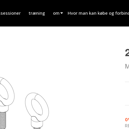
ssessioner
træning
om
Hvor man kan købe og forbin
innovation
Find en forhandler
nyheder
Find en udlejningspartner
history
Find en installatør
M
Tal med salg
O
R