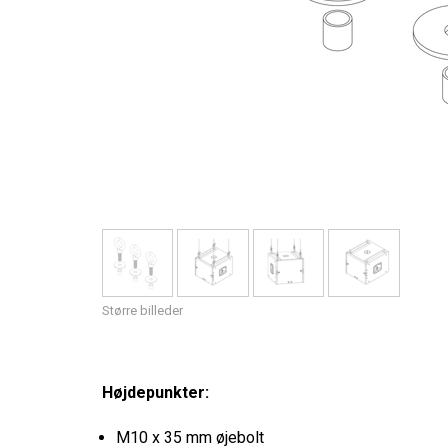
Større billeder
Højdepunkter:
M10 x 35 mm øjebolt