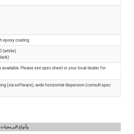
th epoxy coating
0 (white)
lack)
 available. Please see spec sheet or your local dealer for
ng (via software), wide horizontal dispersion (consult spec
JBL Intellivox Software | فهم تقنيات استهداف Intellivox وأنواع البرمجيات