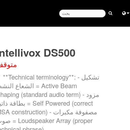
Engl
中
مركز المسا
Intellivox DS500
Fra
متوقف
日
✓ **Technical terminology**: - تشكي
ខ្មែរ
الشعاع النشط = tive Beam
بي
Shaping (standard audio term) - مزو
بطاقة ذاتية =  Powered (correct
Deu
MSA construction) - مصفوفة مكبر
Esp
صوت = ker Array (proper
Bah
echnical phrase)