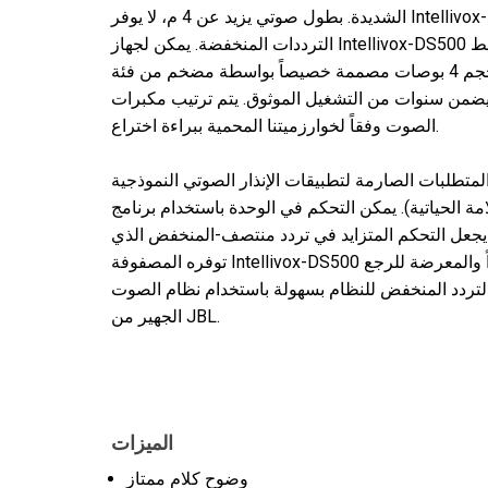
الشديدة. بطول صوتي يزيد عن 4 م، لا يوفر Intellivox-DS500 فقط قدرة الرمي البعيد ولكن أيضاً تحكماً أفضل في
الترددات المنخفضة. يمكن لجهاز Intellivox-DS500 واحد تغطية منطقة تصل إلى 70 م مع الحفاظ على مستوى ضغط
صوتي متساوٍ. يتم تشغيل اثنين وثلاثين مكبر صوت بحجم 4 بوصات مصممة خصيصاً بواسطة مضخم من فئة D بستة
من سنوات من التشغيل الموثوق. يتم ترتيب مكبرات
الصوت وفقاً لخوارزميتنا المحمية ببراءة اختراع.
لمتطلبات الصارمة لتطبيقات الإنذار الصوتي النموذجية
حياتية). يمكن التحكم في الوحدة باستخدام برنامج WinControl الخاص بنا الذي يوفر تحكماً سهل الاستخدام
يجعل التحكم المتزايد في تردد منتصف-المنخفض الذي
توفره المصفوفة Intellivox-DS500 مناسباً للتنفيذ السهل وغير المزعج في البيئات الكبيرة جداً والمعرضة للرجع
التردد المنخفض للنظام بسهولة باستخدام نظام الصوت
الجهير من JBL.
الميزات
وضوح كلام ممتاز