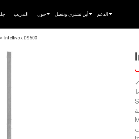
الدعم
أين تشتري وتتصل
حول
التدريب
جلس
دعم المنتج
العثور على موزع
innovation
 >
Intellivox DS500
عدة على مدار الساعة
العثور على شريك تأجير
الأخبار
بوابة المستشارين
العثور على مركّب
history
البرامج
التحدث إلى المبيعات
ل
البرنامج الثابت
Ac
التنزيلات
د
Self
الضمان
ات
تسجيل المنتج
Loudspea
الخدمة
t