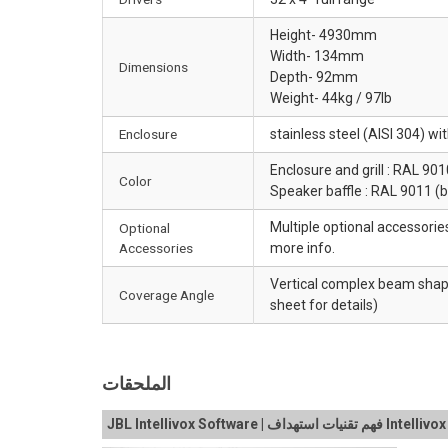
Height- 4930mm
Width- 134mm
Dimensions
Depth- 92mm
Weight- 44kg / 97lb
Enclosure
stainless steel (AISI 304) wi
Enclosure and grill : RAL 901
Color
Speaker baffle : RAL 9011 (b
Multiple optional accessories
Optional
Accessories
more info.
Vertical complex beam shapi
Coverage Angle
sheet for details)
الملحقات