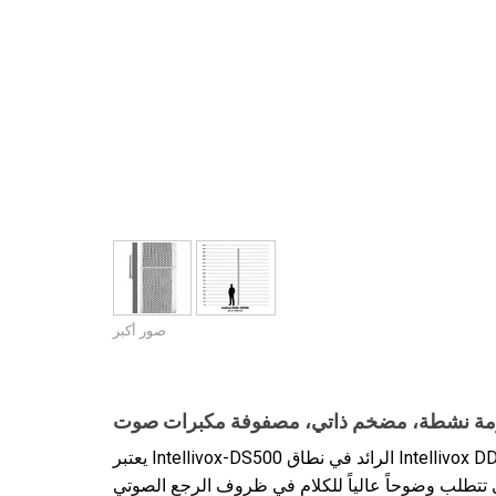
صور أكبر
ة نشطة، مضخم ذاتي، مصفوفة مكبرات صوت
يعتبر Intellivox-DS500 الرائد في نطاق Intellivox DDS الرفيع، وقد تم تثبيته في مشاريع بارزة في جميع أنحاء العالم.
ي تتطلب وضوحاً عالياً للكلام في ظروف الرجع الصوتي