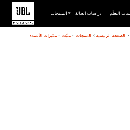
ات التعلّم
دراسات الحالة
المنتجات
محدد المنتج
>
الصفحة الرئيسية
>
المنتجات
>
مثبّت
>
مكبرات الأعمدة
صوت السينما
مثبّت
البث المباشر المحمول
EN 54
صوت الجولة
تسجيل والبث
المكونات
المنتجات المتوقفة