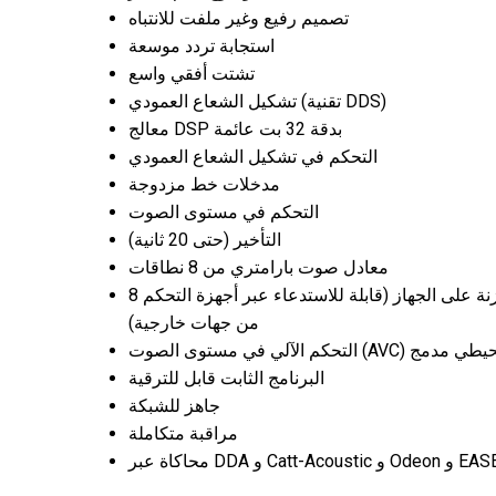
تصميم رفيع وغير ملفت للانتباه
استجابة تردد موسعة
تشتت أفقي واسع
تشكيل الشعاع العمودي (تقنية DDS)
معالج DSP بدقة 32 بت عائمة
التحكم في تشكيل الشعاع العمودي
مدخلات خط مزدوجة
التحكم في مستوى الصوت
التأخير (حتى 20 ثانية)
معادل صوت بارامتري من 8 نطاقات
8 إعدادات معرّفة من قبل المستخدم، محمية بكلمة مرور، مخزنة على الجهاز (قابلة للاستدعاء عبر أجهزة التحكم
من جهات خارجية)
عبر ميكروفون محيطي مدمج
البرنامج الثابت قابل للترقية
جاهز للشبكة
مراقبة متكاملة
Catt-Acous و Odeon و EASE4.3