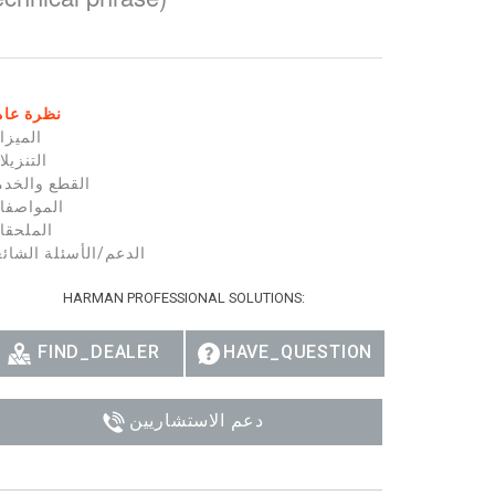
Ital
ภาษ
Tiế
نظرة عام
الميزا
Dan
التنزيل
القطع والخدم
Ελλ
المواصفا
الملحقا
Pols
الدعم/الأسئلة الشائ
Por
HARMAN PROFESSIONAL SOLUTIONS:
Sve
FIND_DEALER
HAVE_QUESTION
한
دعم الاستشاريين