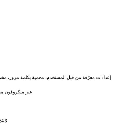
التحكم الآلي في مستوى الصوت (AVC) 
محاكاة عبر DDA و tic