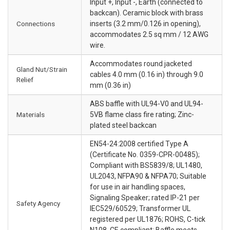
Input +, Input -, Earth (connected to
backcan). Ceramic block with brass
Connections
inserts (3.2 mm/0.126 in opening),
accommodates 2.5 sq mm / 12 AWG
wire.
Accommodates round jacketed
Gland Nut/Strain
cables 4.0 mm (0.16 in) through 9.0
Relief
mm (0.36 in)
ABS baffle with UL94-V0 and UL94-
Materials
5VB flame class fire rating; Zinc-
plated steel backcan
EN54-24:2008 certified Type A
(Certificate No. 0359-CPR-00485);
Compliant with BS5839/8; UL1480,
UL2043, NFPA90 & NFPA70; Suitable
for use in air handling spaces,
Signaling Speaker; rated IP-21 per
Safety Agency
IEC529/60529; Transformer UL
registered per UL1876; ROHS, C-tick
N108, CE compliant; Baffle meets