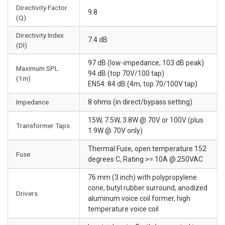
Directivity Factor
9.8
(Q)
Directivity Index
7.4 dB
(DI)
97 dB (low-impedance, 103 dB peak)
Maximum SPL
94 dB (top 70V/100 tap)
(1m)
EN54: 84 dB (4m, top 70/100V tap)
Impedance
8 ohms (in direct/bypass setting)
15W, 7.5W, 3.8W @ 70V or 100V (plus
Transformer Taps
1.9W @ 70V only)
Thermal Fuse, open temperature 152
Fuse
degrees C, Rating >= 10A @ 250VAC
76 mm (3 inch) with polypropylene
cone, butyl rubber surround, anodized
Drivers
aluminum voice coil former, high
temperature voice coil