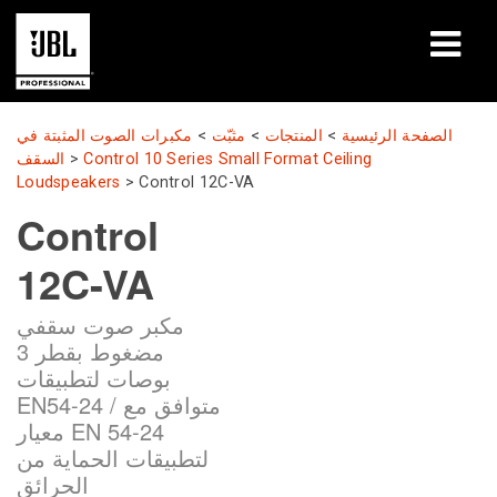
المنتجات
الصفحة الرئيسية
>
المنتجات
>
مثبّت
>
مكبرات الصوت المثبتة في
Control 10 Series Small Format Ceiling
>
السقف
دراسات الحالة
Loudspeakers
>
Control 12C-VA
Control
جلسات التعلّم
12C-VA
التدريب
مكبر صوت سقفي
حول
مضغوط بقطر 3
بوصات لتطبيقات
أين تشتري وتتصل
EN54-24 / متوافق مع
معيار EN 54-24
الدعم
لتطبيقات الحماية من
الحرائق