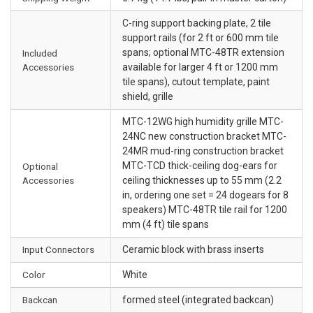
C-ring support backing plate, 2 tile
support rails (for 2 ft or 600 mm tile
spans; optional MTC-48TR extension
Included
Accessories
available for larger 4 ft or 1200 mm
tile spans), cutout template, paint
shield, grille
MTC-12WG high humidity grille MTC-
24NC new construction bracket MTC-
24MR mud-ring construction bracket
MTC-TCD thick-ceiling dog-ears for
Optional
Accessories
ceiling thicknesses up to 55 mm (2.2
in, ordering one set = 24 dogears for 8
speakers) MTC-48TR tile rail for 1200
mm (4 ft) tile spans
Input Connectors
Ceramic block with brass inserts
Color
White
Backcan
formed steel (integrated backcan)