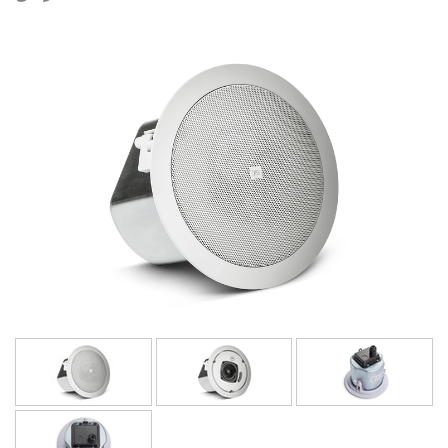
اللغة/المنطقة