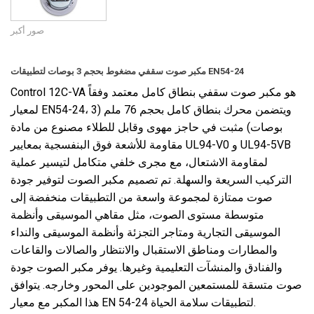
صور أكبر
مكبر صوت سقفي مضغوط بحجم 3 بوصات لتطبيقات EN54-24
Control 12C-VA هو مكبر صوت سقفي بنطاق كامل معتمد وفقاً
لمعيار EN54-24، ويتضمن محرك بنطاق كامل بحجم 76 ملم (3
بوصات) مثبت في حاجز مهوى وقابل للطلاء مصنوع من مادة
مقاومة للأشعة فوق البنفسجية بمعايير UL94-V0 و UL94-5VB
لمقاومة الاشتعال، مع
مجرى
خلفي
متكامل لتيسير عملية
التركيب السريعة والسهلة. تم تصميم مكبر الصوت لتوفير جودة
صوت ممتازة لمجموعة واسعة من التطبيقات منخفضة إلى
متوسطة مستوى الصوت، مثل مقاهي الموسيقى وأنظمة
الموسيقى التجارية ومتاجر التجزئة وأنظمة الموسيقى والنداء
والمطارات ومناطق الاستقبال والانتظار والصالات والقاعات
والفنادق والمنشآت التعليمية وغيرها. يوفر مكبر الصوت جودة
صوت متسقة للمستمعين الموجودين على المحور وخارجه. يتوافق
هذا المكبر مع معيار EN 54-24 لتطبيقات سلامة الحياة.