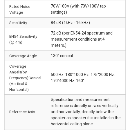
70V/100V (with 70V/100V tap
Rated Noise
Voltage
settings)
Sensitivity
84 dB (1kHz - 16 kHz)
72 dB (per EN54-24 spectrum and
EN54 Sensitivity
measurement conditions at 4
(@ 4m)
meters.)
Coverage Angle
130° conical
Coverage
Angels(by
500 Hz: 180°1000 Hz: 175°2000 Hz:
Frequency)Conical
170°4000 Hz: 160°
(Vertical &
Horizontal)
Specification and measurement
reference is directly on-axis vertically
Reference Axis
and horizontally, directly below the
speaker as speaker it is installed in the
horizontal ceiling plane