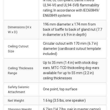
UL94-V0 and UL94-5VB flammability
rating; In accordance with IEC60849/
EN60849 systems
196 mm diameter x 174 mm from
Dimensions (H x
back of baffle to back of gland nut (7.7
W x D)
in diameter x 6.9 in in depth)
Circular cutout with 170 mm (6.7 in)
Ceiling Cutout
diameter (cardboard cutout template
Size
included)
Up to 35 mm (1.4 in) with stock dog-
ears. MTC-TCD thickceiling dog-ears
Ceiling Thickness
Range
available for up to 55 mm (2.2 in)
ceiling thicknesses
Safety Seismic
One point, top surface
Attachment
Net Weight
1.6 kg (3.5 lbs, one speaker)
Shipping Weight
6.7 kg (14.7 lbs, pair in master carton)