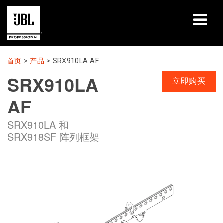
产品
首页
>
产品
>
SRX910LA AF
SRX910LA
案例研究
立即购买
AF
学习课程
SRX910LA 和
培训
SRX918SF 阵列框架
关于
哪里购买和连接
支持