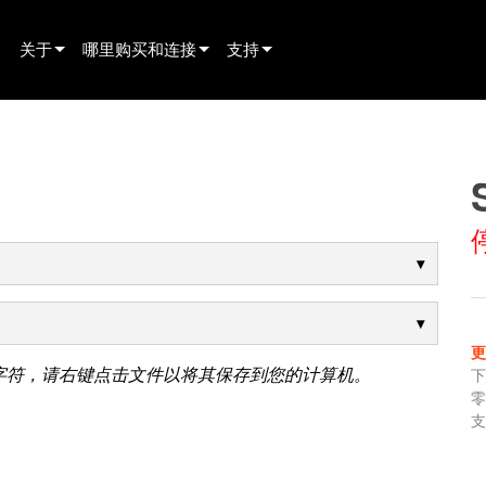
关于
哪里购买和连接
支持
innovation
寻找经销商
产品支持
新闻
寻找租赁合作伙伴
全天候帮助中心
history
寻找安装服务商
顾问门户
联系销售
软件下载
固件下载
资料下载
字符，请右键点击文件以将其保存到您的计算机。
保修
产品登记
支
售后服务