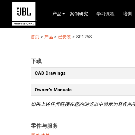
产品
案例研究
学习课程
培训
产品选择器
首页
>
产品
>
已安装
>
SP125S
电影院(中国)
娱乐音响
下载
已安装
CAD Drawings
现场便携式音响
Owner's Manuals
EN 54
如果上述任何链接在您的浏览器中显示为奇怪的
巡演音响
录音与广播
零件与服务
组件