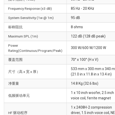
Frequency Response (±3 dB)
85 Hz - 20 KHz
System Sensitivity (1w @ 1m)
95 dB
标称阻抗
8 ohms
Maximum SPL (1m)
122 dB (128 dB peak)
Power
300 W/600 W/1200 W
Rating(Continuous/Program/Peak)
覆盖范围
70° x 100° (H x V)
533 mm x 300 mm x 340 
尺寸（高 x 宽 x 厚）
(21.0 in x 11.8 in x 13.4 in)
净重量
14.8 Kg (32.6 lbs)
1 x 10 inch woofer, 2.5 inch
低频驱动单元
voice coil, ferrite magnet
1 x 2408H-2 compression
HF 驱动程序
driver, 1.5 inch voice coil, N