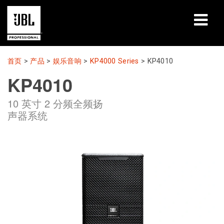
产品
首页
>
产品
>
娱乐音响
>
KP4000 Series
>
KP4010
KP4010
案例研究
10 英寸 2 分频全频扬
学习课程
声器系统
培训
关于
哪里购买和连接
支持