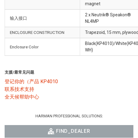
magnet
2 x Neutrik® Speakon®
输入接口
NL4MP
ENCLOSURE CONSTRUCTION
Trapezoid, 15 mm, plywoo
Black(KP4010)/White(KP4
Enclosure Color
WH)
支援/最常见问题
登记你的（产品 KP4010
联系技术支持
全天候帮助中心
HARMAN PROFESSIONAL SOLUTIONS:
FIND_DEALER