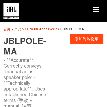
产品
首页
>
产品
>
EON600 Accessories
>
JBLPOLE-MA
JBLPOLE-
案例研究
添加到购物车
MA
学习课程
- **Accurate**:
培训
Correctly conveys
"manual adjust
关于
speaker pole" -
**Technically
哪里购买和连接
appropriate**: Uses
established Chinese
支持
terms (手动 =
manual, 调节 =