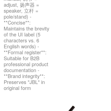
adjust, 扬声器 =
speaker, 立杆 =
语言/地区
pole/stand) -
**Concise**:
Maintains the brevity
of the UI label (5
characters vs. 6
English words) -
**Formal register**:
Suitable for B2B
professional product
documentation -
**Brand integrity**:
Preserves "JBL" in
original form