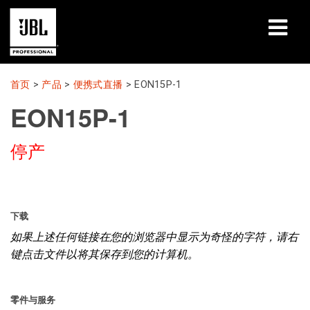
产品
首页
>
产品
>
便携式直播
>
EON15P-1
EON15P-1
案例研究
停产
学习课程
培训
关于
下载
如果上述任何链接在您的浏览器中显示为奇怪的字符，请右
哪里购买和连接
键点击文件以将其保存到您的计算机。
支持
零件与服务