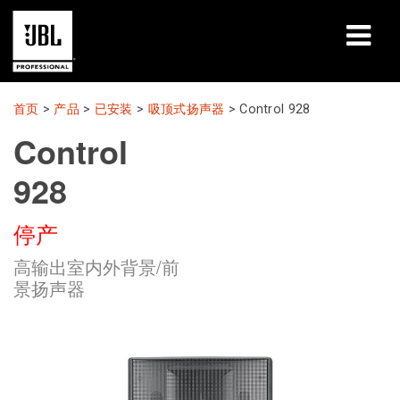
产品
首页
>
产品
>
已安装
>
吸顶式扬声器
>
Control 928
Control
案例研究
928
学习课程
停产
培训
高输出室内外背景/前
关于
景扬声器
哪里购买和连接
支持