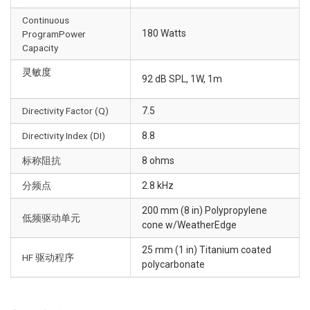
Continuous
180 Watts
ProgramPower
Capacity
灵敏度
92 dB SPL, 1W, 1m
Directivity Factor (Q)
7.5
Directivity Index (DI)
8.8
标称阻抗
8 ohms
分频点
2.8 kHz
200 mm (8 in) Polypropylene
低频驱动单元
cone w/WeatherEdge
25 mm (1 in) Titanium coated
HF 驱动程序
polycarbonate