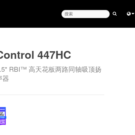
Engl
中
Control 447HC
Fra
6.5" RBI™ 高天花板两路同轴吸顶扬
日
声器
ខ្មែរ
ربي
Deu
Esp
Bah