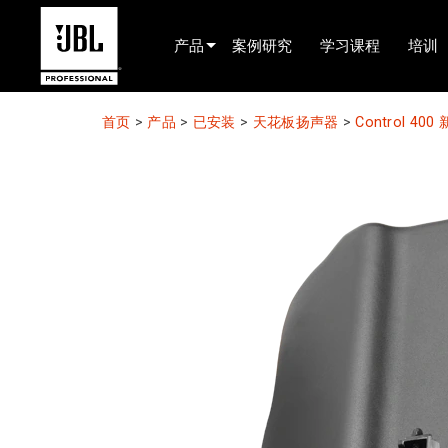
产品
案例研究
学习课程
培训
产品选择器
首页
>
产品
>
已安装
>
天花板扬声器
>
Control 
电影院(中国)
娱乐音响
已安装
现场便携式音响
EN 54
巡演音响
录音与广播
组件