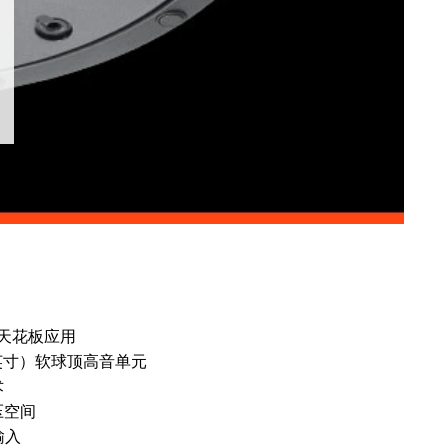
高天花板应用
1 英寸）软球顶高音单元
术
压空间
输入