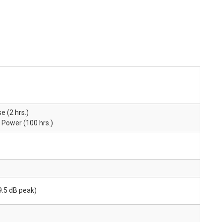
e (2 hrs.)
 Power (100 hrs.)
9.5 dB peak)