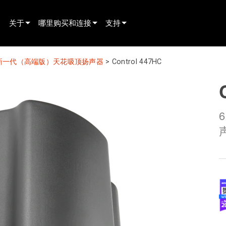
关于
哪里购买和连接
支持
innovation
寻找经销商
产品支持
400 新一代（高端版）天花吸顶扬声器
>
Control 447HC
新闻
寻找租赁合作伙伴
全天候帮助中心
history
寻找安装服务商
顾问门户
联系销售
软件下载
固件下载
资料下载
保修
产品登记
售后服务