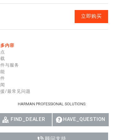
Ital
立即购买
ภาษ
Tiế
Dan
更多内容
特点
Ελλ
下载
零件与服务
Pols
性能
配件
Por
新闻
援/最常见问题
Sve
HARMAN PROFESSIONAL SOLUTIONS:
한
FIND_DEALER
HAVE_QUESTION
顾问支持