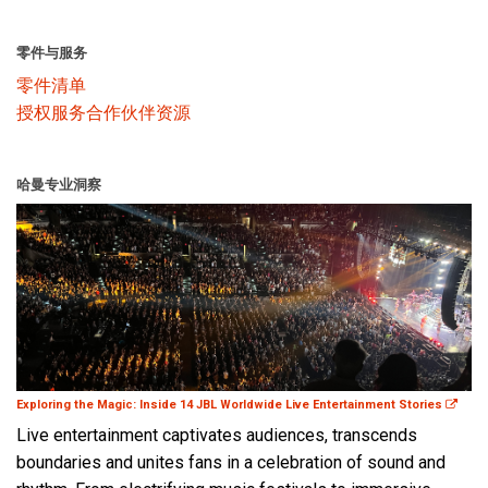
零件与服务
零件清单
授权服务合作伙伴资源
哈曼专业洞察
Exploring the Magic: Inside 14 JBL Worldwide Live Entertainment Stories
Live entertainment captivates audiences, transcends
boundaries and unites fans in a celebration of sound and