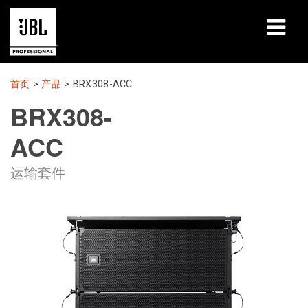
产品
首页
>
产品
>
BRX308-ACC
BRX308-
案例研究
ACC
学习课程
运输套件
培训
关于
哪里购买和连接
支持