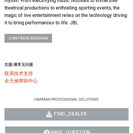
rhythm. From electrifying music festivals to immersive
theatrical productions to enthralling sporting events, the
magic of live entertainment relies on the technology driving
it to bring performances to life. JBL
CONTINUE READING
支援/最常见问题
联系技术支持
全天候帮助中心
HARMAN PROFESSIONAL SOLUTIONS:
FIND_DEALER
HAVE_QUESTION