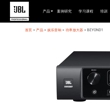
产品
案例研究
学习课程
培训
产品选择器
首页
>
产品
>
娱乐音响
>
功率放大器
>
BEYOND1
电影院(中国)
娱乐音响
已安装
现场便携式音响
EN 54
巡演音响
录音与广播
组件