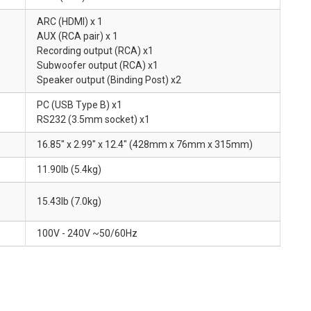
ARC (HDMI) x 1
AUX (RCA pair) x 1
Recording output (RCA) x1
Subwoofer output (RCA) x1
Speaker output (Binding Post) x2
PC (USB Type B) x1
RS232 (3.5mm socket) x1
16.85" x 2.99" x 12.4" (428mm x 76mm x 315mm)
11.90lb (5.4kg)
15.43lb (7.0kg)
100V - 240V ~50/60Hz