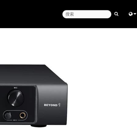
Engl
中
Fra
日
ខ្មែរ
ربي
Deu
Esp
Bah