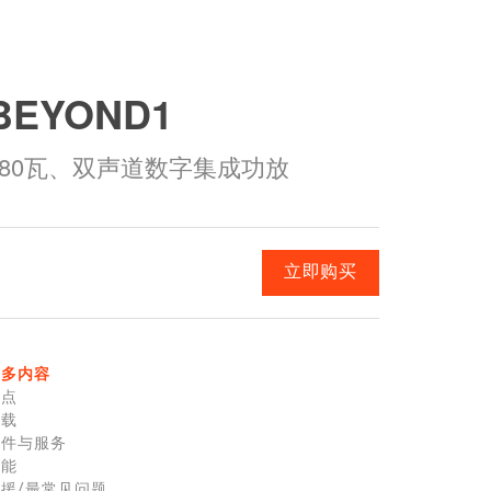
Ital
ภาษ
BEYOND1
Tiế
Dan
180瓦、双声道数字集成功放
Ελλ
Pols
立即购买
Por
Sve
한
更多内容
特点
下载
零件与服务
性能
援/最常见问题