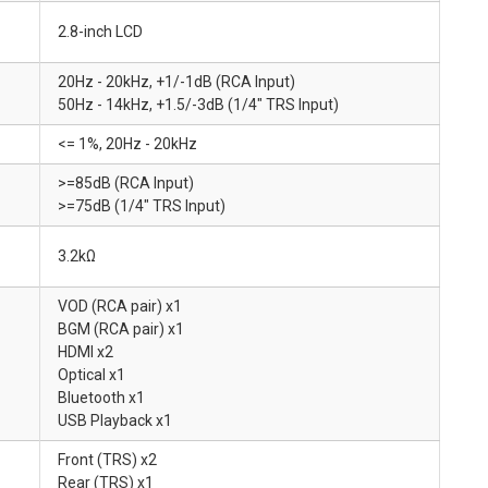
2.8-inch LCD
20Hz - 20kHz, +1/-1dB (RCA Input)
50Hz - 14kHz, +1.5/-3dB (1/4" TRS Input)
<= 1%, 20Hz - 20kHz
>=85dB (RCA Input)
>=75dB (1/4" TRS Input)
3.2kΩ
VOD (RCA pair) x1
BGM (RCA pair) x1
HDMI x2
Optical x1
Bluetooth x1
USB Playback x1
Front (TRS) x2
Rear (TRS) x1