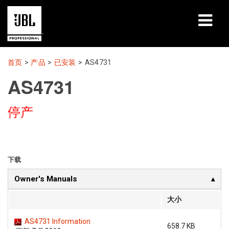
产品
首页
>
产品
>
已安装
>
AS4731
AS4731
案例研究
停产
学习课程
培训
关于
下载
Owner's Manuals
哪里购买和连接
大小
支持
AS4731 Information
658.7 KB