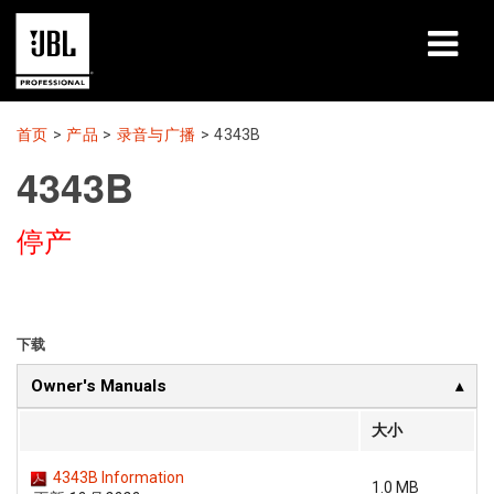
产品
首页
>
产品
>
录音与广播
>
4343B
4343B
案例研究
停产
学习课程
培训
关于
下载
Owner's Manuals
哪里购买和连接
大小
支持
4343B Information
1.0 MB