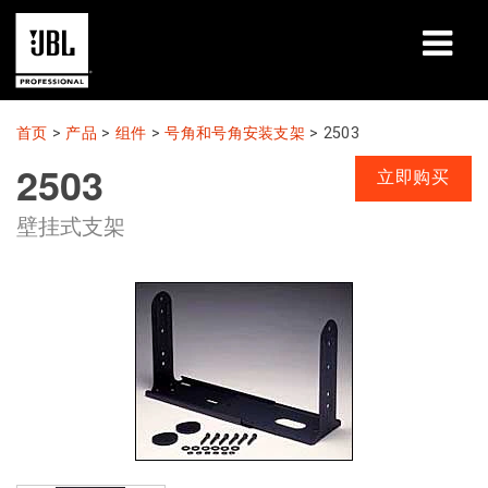
产品
首页
>
产品
>
组件
>
号角和号角安装支架
>
2503
2503
案例研究
立即购买
壁挂式支架
学习课程
培训
关于
哪里购买和连接
支持