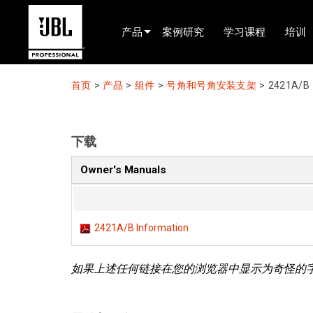
产品
案例研究
学习课程
培训
产品选择器
首页
>
产品
>
组件
>
号角和号角安装支架
>
2421A/B
电影院(中国)
娱乐音响
下载
已安装
Owner's Manuals
现场便携式音响
EN 54
2421A/B Information
巡演音响
如果上述任何链接在您的浏览器中显示为奇怪的
录音与广播
组件