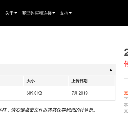
关于
哪里购买和连接
支持
innovation
寻找经销商
产品支持
新闻
寻找租赁合作伙伴
全天候帮助中心
history
寻找安装服务商
顾问门户
联系销售
软件下载
固件下载
大小
上传日期
资料下载
689.8 KB
7月 2019
保修
字符，请右键点击文件以将其保存到您的计算机。
产品登记
支
售后服务