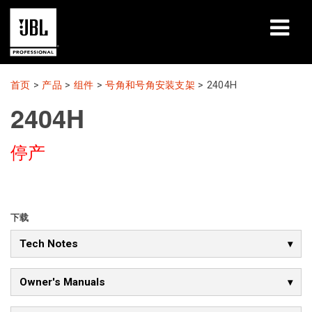
产品
首页
>
产品
>
组件
>
号角和号角安装支架
>
2404H
2404H
案例研究
停产
学习课程
培训
关于
下载
Tech Notes
哪里购买和连接
支持
Owner's Manuals