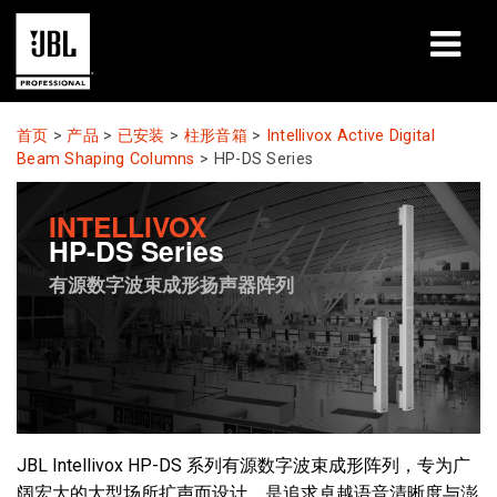
产品
首页
>
产品
>
已安装
>
柱形音箱
>
Intellivox Active Digital
Beam Shaping Columns
>
HP-DS Series
案例研究
INTELLIVOX
学习课程
HP-DS Series
有源数字波束成形扬声器阵列
培训
关于
哪里购买和连接
支持
JBL Intellivox HP-DS 系列有源数字波束成形阵列，专为广
阔宏大的大型场所扩声而设计，是追求卓越语音清晰度与澎