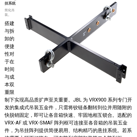
挂系统
简化吊
装。
搭建
与拆
卸的
便捷
性对
于在
时间
与成
本双
重限
制下实现高品质扩声至关重要。JBL 为 VRX900 系列专门开
发的集成式吊装五金件，只需将铰链条翻转到位并用随附的
快脱销固定，即可让各音箱快速、牢固地相互锁合。选配的
VRX-AF 或 VRX-SMAF 阵列框可连接至各音箱的吊装五金
件，为吊挂阵列提供简便易用、结构精巧的悬挂系统。若系