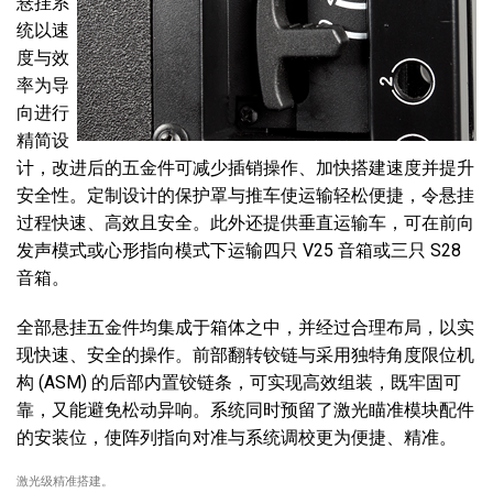
悬挂系
统以速
度与效
率为导
向进行
精简设
计，改进后的五金件可减少插销操作、加快搭建速度并提升
安全性。定制设计的保护罩与推车使运输轻松便捷，令悬挂
过程快速、高效且安全。此外还提供垂直运输车，可在前向
发声模式或心形指向模式下运输四只 V25 音箱或三只 S28
音箱。
全部悬挂五金件均集成于箱体之中，并经过合理布局，以实
现快速、安全的操作。前部翻转铰链与采用独特角度限位机
构 (ASM) 的后部内置铰链条，可实现高效组装，既牢固可
靠，又能避免松动异响。系统同时预留了激光瞄准模块配件
的安装位，使阵列指向对准与系统调校更为便捷、精准。
激光级精准搭建。