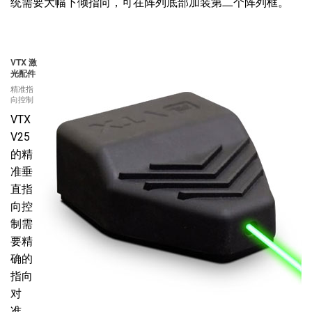
统需要大幅下倾指向，可在阵列底部加装第二个阵列框。
VTX 激
光配件
精准指
向控制
VTX
V25
的精
准垂
直指
向控
制需
要精
确的
指向
对
准，