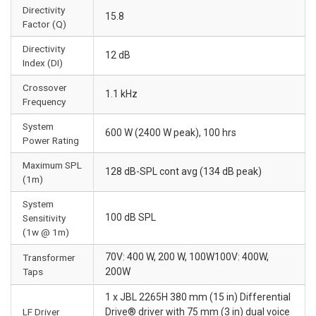
Directivity
15.8
Factor (Q)
Directivity
12 dB
Index (DI)
Crossover
1.1 kHz
Frequency
System
600 W (2400 W peak), 100 hrs
Power Rating
Maximum SPL
128 dB-SPL cont avg (134 dB peak)
(1m)
System
100 dB SPL
Sensitivity
(1w @ 1m)
70V: 400 W, 200 W, 100W100V: 400W,
Transformer
Taps
200W
1 x JBL 2265H 380 mm (15 in) Differential
LF Driver
Drive® driver with 75 mm (3 in) dual voice