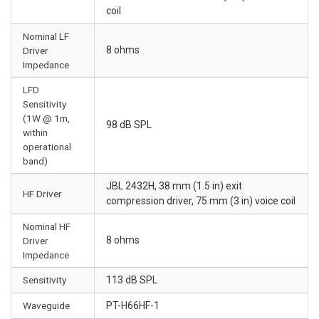
coil
Nominal LF
8 ohms
Driver
Impedance
LFD
Sensitivity
(1W @ 1m,
98 dB SPL
within
operational
band)
JBL 2432H, 38 mm (1.5 in) exit
HF Driver
compression driver, 75 mm (3 in) voice coil
Nominal HF
8 ohms
Driver
Impedance
Sensitivity
113 dB SPL
Waveguide
PT-H66HF-1