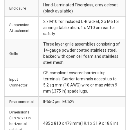
Hand-Laminated Fiberglass, gray gelcoat
Enclosure
(black available)
2 x M10 for Included U-Bracket, 2 x M6 for
Suspension
aiming stabilization, 1 x M10 on rear for
Attachment
safety.
Three layer grille assemblies consisting of
14-gauge powder coated stainless steel,
Grille
backed with open cell foam and stainless
steel mesh.
CE-compliant covered barrier strip
terminals. Barrier terminals accept up to
Input
Connector
5.2 sq mm (10 AWG) wire or max width 9
mm (.375 in) spade lugs.
Environmental
IP55C per IEC529
Dimensions
(H x W x D in
485 x 810 x 478 mm(19.1 x 31.9 x 18.8 in)
horizontal
cabinet