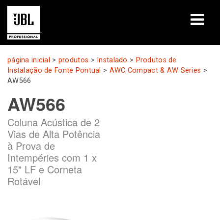
produtos
página inicial
>
produtos
>
Instalado
>
Produtos de
Instalação de Fonte Pontual
>
AWC Compact & AW Series
>
Casos de estudo
AW566
AW566
Sessões de aprendizagem
Coluna Acústica de 2
formação
Vias de Alta Potência
à Prova de
sobre
Intempéries com 1 x
15" LF e Corneta
Onde comprar e ligar
Rotável
assistência