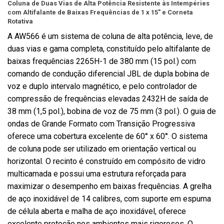
Coluna de Duas Vias de Alta Potência Resistente às Intempéries
com Altifalante de Baixas Frequências de 1 x 15" e Corneta
Rotativa
A AW566 é um sistema de coluna de alta potência, leve, de
duas vias e gama completa, constituído pelo altifalante de
baixas frequências 2265H-1 de 380 mm (15 pol.) com
comando de condução diferencial JBL de dupla bobina de
voz e duplo intervalo magnético, e pelo controlador de
compressão de frequências elevadas 2432H de saída de
38 mm (1,5 pol.), bobina de voz de 75 mm (3 pol.). O guia de
ondas de Grande Formato com Transição Progressiva
oferece uma cobertura excelente de 60° x 60°. O sistema
de coluna pode ser utilizado em orientação vertical ou
horizontal. O recinto é construído em compósito de vidro
multicamada e possui uma estrutura reforçada para
maximizar o desempenho em baixas frequências. A grelha
de aço inoxidável de 14 calibres, com suporte em espuma
de célula aberta e malha de aço inoxidável, oferece
excelente proteção nos ambientes mais rigorosos. O