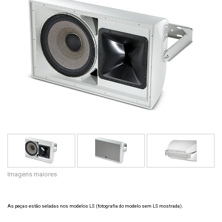
Idioma/Região
Imagens maiores
As peças estão seladas nos modelos LS (fotografia do modelo sem LS mostrada).