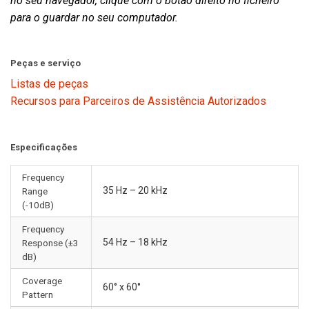
no seu navegador, clique com o botão direito no ficheiro
para o guardar no seu computador.
Peças e serviço
Listas de peças
Recursos para Parceiros de Assistência Autorizados
Especificações
Frequency
35 Hz – 20 kHz
Range
(-10dB)
Frequency
54 Hz – 18 kHz
Response (±3
dB)
Coverage
60° x 60°
Pattern