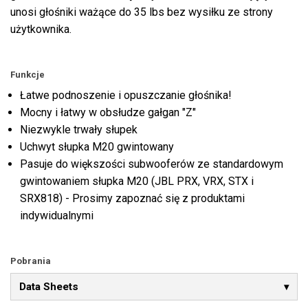
unosi głośniki ważące do 35 lbs bez wysiłku ze strony
użytkownika.
Funkcje
Łatwe podnoszenie i opuszczanie głośnika!
Mocny i łatwy w obsłudze gałgan "Z"
Niezwykle trwały słupek
Uchwyt słupka M20 gwintowany
Pasuje do większości subwooferów ze standardowym
gwintowaniem słupka M20 (JBL PRX, VRX, STX i
SRX818) - Prosimy zapoznać się z produktami
indywidualnymi
Pobrania
Data Sheets