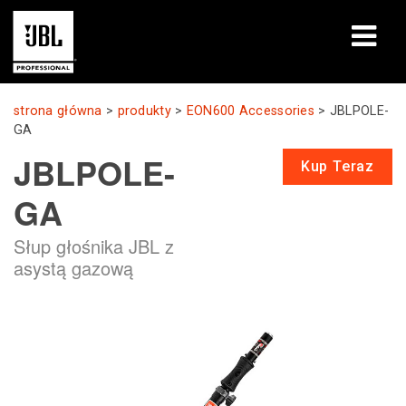
produkty
strona główna
>
produkty
>
EON600 Accessories
>
JBLPOLE-
GA
Studia przypadków
JBLPOLE-
Kup Teraz
Sesje szkoleniowe
GA
szkolenia
Słup głośnika JBL z
asystą gazową
o nas
Gdzie kupić i się połączyć
wsparcie