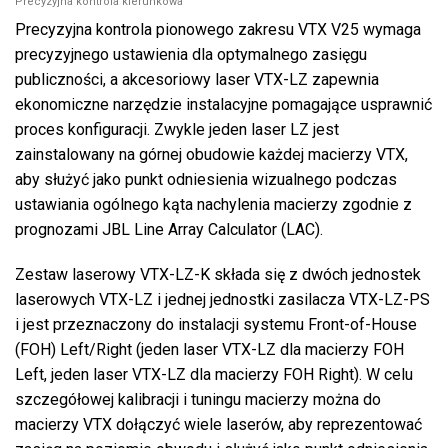
Precyzyjna kontrola kierunkowa
Precyzyjna kontrola pionowego zakresu VTX V25 wymaga
precyzyjnego ustawienia dla optymalnego zasięgu
publiczności, a akcesoriowy laser VTX-LZ zapewnia
ekonomiczne narzędzie instalacyjne pomagające usprawnić
proces konfiguracji. Zwykle jeden laser LZ jest
zainstalowany na górnej obudowie każdej macierzy VTX,
aby służyć jako punkt odniesienia wizualnego podczas
ustawiania ogólnego kąta nachylenia macierzy zgodnie z
prognozami JBL Line Array Calculator (LAC).
Zestaw laserowy VTX-LZ-K składa się z dwóch jednostek
laserowych VTX-LZ i jednej jednostki zasilacza VTX-LZ-PS
i jest przeznaczony do instalacji systemu Front-of-House
(FOH) Left/Right (jeden laser VTX-LZ dla macierzy FOH
Left, jeden laser VTX-LZ dla macierzy FOH Right). W celu
szczegółowej kalibracji i tuningu macierzy można do
macierzy VTX dołączyć wiele laserów, aby reprezentować