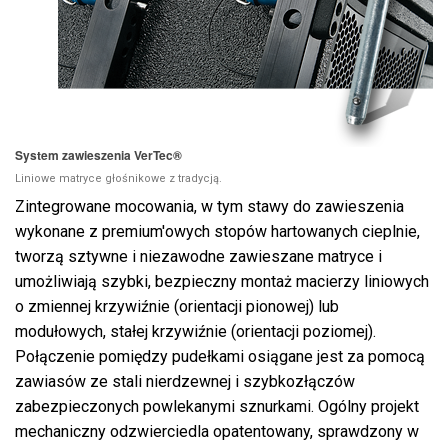
Język/Region
System zawieszenia VerTec®
Liniowe matryce głośnikowe z tradycją.
Zintegrowane mocowania, w tym stawy do zawieszenia
wykonane z premium'owych stopów hartowanych cieplnie,
tworzą sztywne i niezawodne zawieszane matryce i
umożliwiają szybki, bezpieczny montaż macierzy liniowych
o zmiennej krzywiźnie (orientacji pionowej) lub
modułowych, stałej krzywiźnie (orientacji poziomej).
Połączenie pomiędzy pudełkami osiągane jest za pomocą
zawiasów ze stali nierdzewnej i szybkozłączów
zabezpieczonych powlekanymi sznurkami. Ogólny projekt
mechaniczny odzwierciedla opatentowany, sprawdzony w