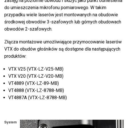
zasięg na poziomie obwodu i służyć jako punkt odniesienia
do umieszczenia mikrofonu pomiarowego. W takim
przypadku wiele laserów jest montowanych na obudowie
środkowej obwodów 3-szafowych lub górnych obudowach
obwodów 2-szafowych.
Złącza montażowe umożliwiające przymocowanie laserów
VTX do obudów głośników są dostępne dla następujących
produktów:
VTX V25 (VTX-LZ-V25-MB)
VTX V20 (VTX-LZ-V20-MB)
VT4889 (VTX-LZ-89-MB)
VT4888 (VTX-LZ-8788-MB)
VT4887A (VTX-LZ-8788-MB)
System