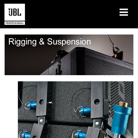
produkty
Studia przypadków
Sesje szkoleniowe
szkolenia
o nas
Gdzie kupić i się połączyć
wsparcie