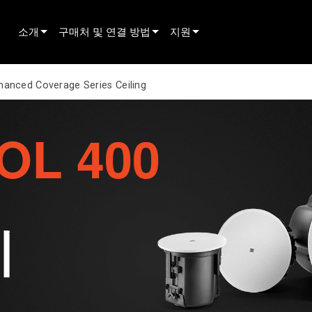
소개
구매처 및 연결 방법
지원
innovation
딜러 찾기
제품 지원
hanced Coverage Series Ceiling
뉴스
렌탈 파트너 찾기
상시 지원 센터
OL 400
history
설치 업체 찾기
컨설턴트 포털
영업팀에 문의하기
소프트웨어
펌웨어
다운로드
지
보증
제품 등록
서비스