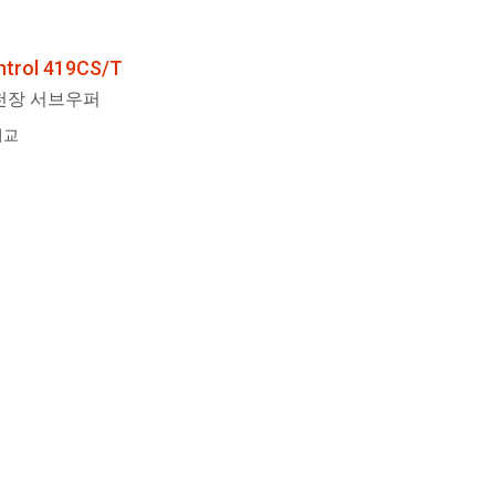
ntrol 419CS/T
 천장 서브우퍼
비교