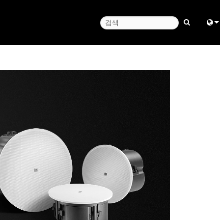
Engl
中
Fra
日
ខ្មែរ
ربي
Deu
Esp
Bah