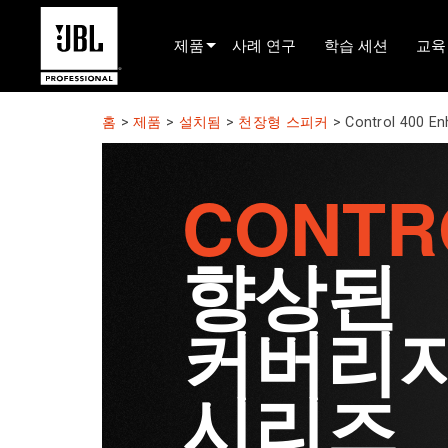
제품
사례 연구
학습 세션
교육
제품 선택기
홈
>
제품
>
설치됨
>
천장형 스피커
>
Control 400 En
시네마 사운드
CONTR
설치됨
라이브 포터블
향상된
EN 54
투어 사운드
커버리
레코딩 및 방송
시리즈
구성 요소
단종된 제품