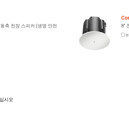
Co
웨이 동축 천장 스피커 (생명 안전
8"
하십시오