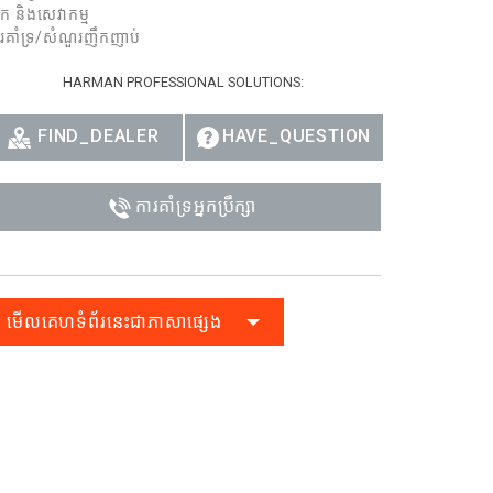
នែក និងសេវាកម្ម
Ital
រគាំទ្រ/សំណួរញឹកញាប់
ภาษ
HARMAN PROFESSIONAL SOLUTIONS:
Tiế
FIND_DEALER
HAVE_QUESTION
Dan
Ελλ
ការគាំទ្រអ្នកប្រឹក្សា
Pols
Por
មើលគេហទំព័រនេះជាភាសាផ្សេង
Sve
한