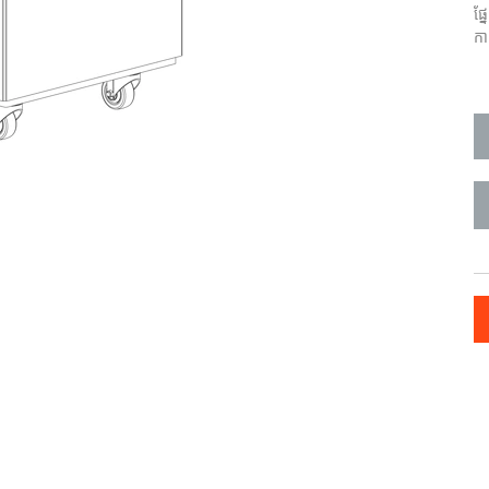
ផ្
កា