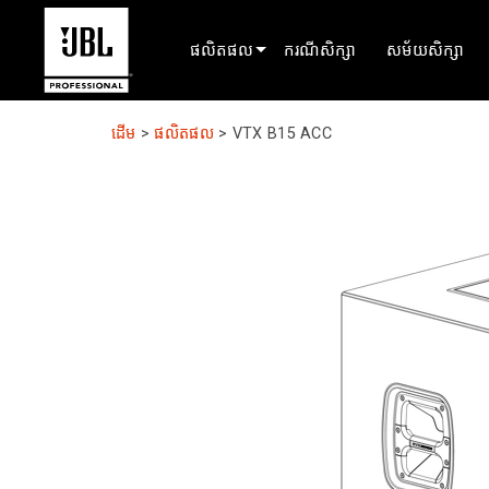
ផលិតផល
ករណីសិក្សា
សម័យសិក្សា
អ្នកជ្រើសរើសផលិតផល
ដើម
>
ផលិតផល
>
VTX B15 ACC
ឧបករណ៍សម្លេងរោងភាពយន្ត
ដំលក់ដាក់ស្ថាប់
ផ្លាស់ប្តូរបានរំកិល
EN 54
ដំណើរសាលវាលដ្ឋាន
녹음 및 방송
សមាសភាគ
ផលិតផលដែលបានបញ្ឈប់