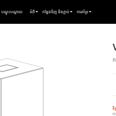
បណ្ដុះបណ្ដាល
អំពី
កន្លែងទិញ និងភ្ជាប់
ការគាំទ្រ
innovation
ស្វែងរកអ្នកចែកចាយ
ការគាំទ្រផលិតផល
ព័ត៌មាន
ស្វែងរកដៃគូជួល
មជ្ឈមណ្ឌលជំនួយ 24/7
history
ស្វែងរកអ្នកដំឡើង
ច្រកចូលទីប្រឹក្សា
គ
និយាយជាមួយផ្នែកលក់
កម្មវិធី
ហ្វឺមវែរ
ការទាញយក
ការធានា
ការចុះឈ្មោះផលិតផល
ទិ
សេវាកម្ម
ក