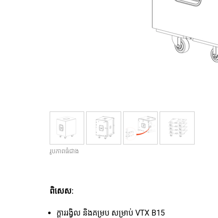
រូបភាពធំជាង
ពិសេស:
ក្តាររង្វិល និងគម្រប សម្រាប់ VTX B15