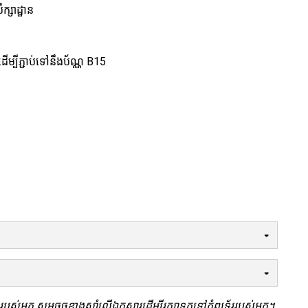
្សាដ្ឋាន
ម្បីភ្ជាប់ទៅនឹងប័ណ្ណ B15
ករបស់អ្នក សូមចុចខាងស្តាំលើឯកសារដើម្បីរក្សាទុកទៅកុំព្យូទ័ររបស់អ្នក។