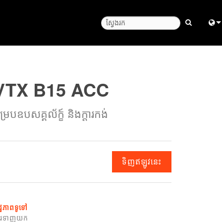
Engl
中
VTX B15 ACC
Fra
ម្របឧបសគ្គល័ក្ខ៍ និងក្តារកង់
日
ខ្មែរ
ربي
ទិញឥឡូវនេះ
Deu
Esp
ដ្ឋភាពទូទៅ
Bah
ារទាញយក