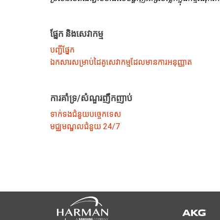
ផ្នែក និងសេវាកម្ម
បញ្ជីផ្នែក
ឯកសារសម្រាប់ដៃគូសេវាកម្មដែលមានការអនុញ្ញាត
ការគាំទ្រ/សំណួរញឹកញាប់
ទាក់ទងជំនួយបច្ចេកទេស
មជ្ឈមណ្ឌលជំនួយ 24/7