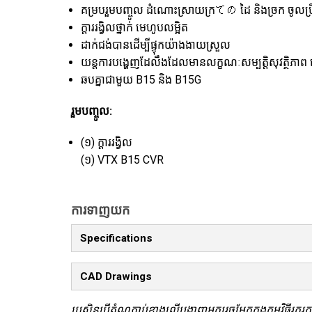
គម្របរួមបញ្ចូល ដំណោះស្រាយក្រての ដៃ និងច្រក ចូលប្រឹក
ក្តាររង្វិលថ្នាក់ មេហូបលម្អិត
ដាក់ជង់បានដើម្បីផ្ទុកយ៉ាងងាយស្រួល
យន្តការបង្ហេញដែលឹងដែលមានលក្ខណៈសម្បត្តិសុវត្ថិភាព ដើ
ឆបគ្នាជាមួយ B15 និង B15G
រួមបញ្ចូល:
(១) ក្តាររង្វិល
(១) VTX B15 CVR
ការទាញយក
Specifications
CAD Drawings
ប្រសិនបើតំណភ្ជាប់ខាងលើបង្ហាញអក្សរចម្លែកក្នុងកម្មវិធីរុករ