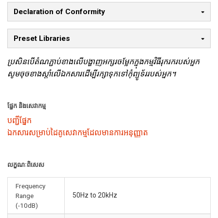
Declaration of Conformity
Preset Libraries
ប្រសិនបើតំណភ្ជាប់ខាងលើបង្ហាញអក្សរចម្លែកក្នុងកម្មវិធីរុករករបស់អ្នក
សូមចុចខាងស្តាំលើឯកសារដើម្បីរក្សាទុកទៅកុំព្យូទ័ររបស់អ្នក។
ផ្នែក និងសេវាកម្ម
បញ្ជីផ្នែក
ឯកសារសម្រាប់ដៃគូសេវាកម្មដែលមានការអនុញ្ញាត
លក្ខណៈពិសេស
Frequency
50Hz to 20kHz
Range
(-10dB)