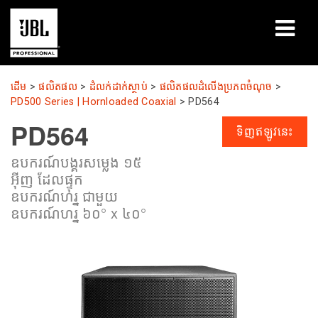
ផលិតផល
ដើម
>
ផលិតផល
>
ដំលក់ដាក់ស្ថាប់
>
ផលិតផល​ដំលើង​ប្រភព​ចំណុច
>
PD500 Series | Hornloaded Coaxial
>
PD564
ករណីសិក្សា
PD564
ទិញឥឡូវនេះ
សម័យសិក្សា
ឧបករណ៍បង្គរសម្លេង ១៥
អ៊ីញ ដែលផ្ទុក
បណ្ដុះបណ្ដាល
ឧបករណ៍ហរ្ន ជាមួយ
ឧបករណ៍ហរ្ន ៦០° x ៤០°
អំពី
កន្លែងទិញ និងភ្ជាប់
ការគាំទ្រ