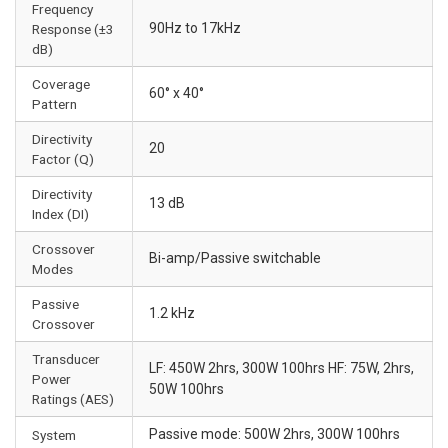
Frequency
90Hz to 17kHz
Response (±3
dB)
Coverage
60° x 40°
Pattern
Directivity
20
Factor (Q)
Directivity
13 dB
Index (DI)
Crossover
Bi-amp/Passive switchable
Modes
Passive
1.2 kHz
Crossover
Transducer
LF: 450W 2hrs, 300W 100hrs HF: 75W, 2hrs,
Power
50W 100hrs
Ratings (AES)
Passive mode: 500W 2hrs, 300W 100hrs
System