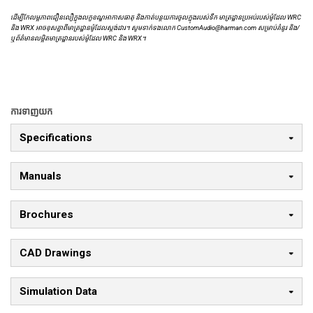
ដើម្បីកែលម្អភាពជឿនលឿក្នុងលក្ខខណ្ឌអាកាសធាតុ និងកាត់បន្ថយការចូលក្នុងរបស់ទឹក មាត្រដ្ឋានប្រអប់របស់ម៉ូដែល WRC
និង WRX អាចខុសគ្នាពីមាត្រដ្ឋានម៉ូដែលស្តង់ដារ។ សូមទាក់ទងលោក CustomAudio@harman.com សម្រាប់គំនូរ និង/
ឬព័ត៌មានលម្អិតមាត្រដ្ឋានរបស់ម៉ូដែល WRC និង WRX។
ការទាញយក
Specifications
Manuals
Brochures
CAD Drawings
Simulation Data