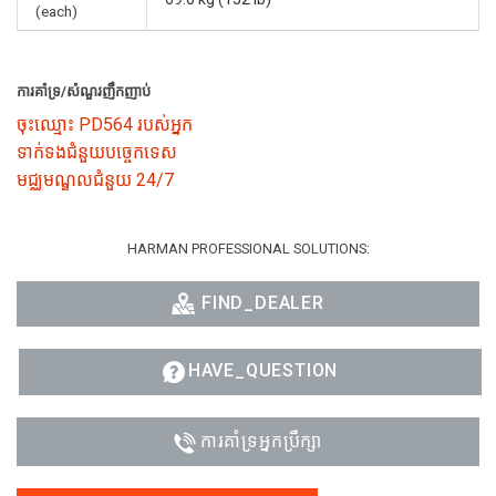
(each)
ការគាំទ្រ/សំណួរញឹកញាប់
ចុះឈ្មោះ PD564 របស់អ្នក
ទាក់ទងជំនួយបច្ចេកទេស
មជ្ឈមណ្ឌលជំនួយ 24/7
HARMAN PROFESSIONAL SOLUTIONS:
FIND_DEALER
HAVE_QUESTION
ការគាំទ្រអ្នកប្រឹក្សា