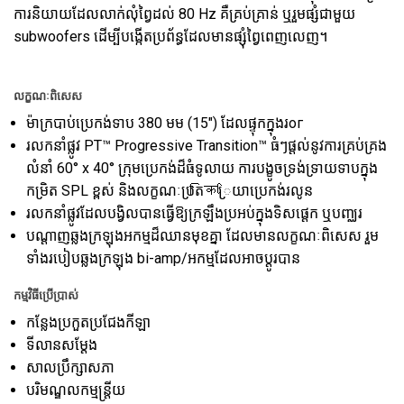
ការនិយាយដែលលាក់លុំព្វៃដល់ 80 Hz គឺគ្រប់គ្រាន់ ឬរួមផ្សំជាមួយ
subwoofers ដើម្បីបង្កើតប្រព័ន្ធដែលមានផ្សុំព្វៃពេញលេញ។
លក្ខណៈពិសេស
ម៉ាក្របាប់ប្រេកង់ទាប 380 មម (15") ដែលផ្ទុកក្នុងរог
រលកនាំផ្លូវ PT™ Progressive Transition™ ធំៗផ្តល់នូវការគ្រប់គ្រង
លំនាំ 60° x 40° ក្រុមប្រេកង់ដ៏ធំទូលាយ ការបង្ខូចទ្រង់ទ្រាយទាបក្នុង
កម្រិត SPL ខ្ពស់ និងលក្ខណៈប្រតिक្រિយាប្រេកង់រលូន
រលកនាំផ្លូវដែលបង្វិលបានធ្វើឱ្យក្រឡឹងប្រអប់ក្នុងទិសផ្ដេក ឬបញ្ឈរ
បណ្តាញឆ្លងក្រឡុងអកម្មដ៏ឈានមុខគ្នា ដែលមានលក្ខណៈពិសេស រួម
ទាំងរបៀបឆ្លងក្រឡុង bi-amp/អកម្មដែលអាចប្តូរបាន
កម្មវិធីប្រើប្រាស់
កន្លែងប្រកួតប្រជែងកីឡា
ទីលានសម្ដែង
សាលប្រឹក្សាសភា
បរិមណ្ឌលកម្មន្ត្រីយ