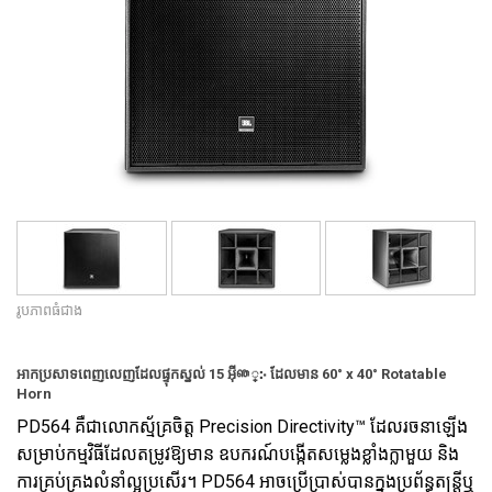
ភាសា/តំបន់
រូបភាពធំជាង
អាកប្រសាទពេញលេញដែលផ្ទុកស្នល់ 15 អ៊ីഞ្჻ ដែលមាន 60° x 40° Rotatable
Horn
PD564 គឺជាលោកស្ម័គ្រចិត្ត Precision Directivity™ ដែលរចនាឡើង
សម្រាប់កម្មវិធីដែលតម្រូវឱ្យមាន ឧបករណ៍បង្កើតសម្លេងខ្លាំងក្លាមួយ និង
ការគ្រប់គ្រងលំនាំល្អប្រសើរ។ PD564 អាចប្រើប្រាស់បានក្នុងប្រព័ន្ធតន្រ្តីឬ