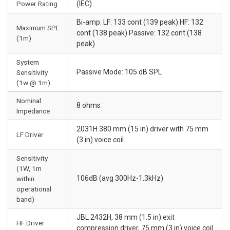
Power Rating
(IEC)
Bi-amp: LF: 133 cont (139 peak) HF: 132
Maximum SPL
cont (138 peak) Passive: 132 cont (138
(1m)
peak)
System
Passive Mode: 105 dB SPL
Sensitivity
(1w @ 1m)
Nominal
8 ohms
Impedance
2031H 380 mm (15 in) driver with 75 mm
LF Driver
(3 in) voice coil
Sensitivity
(1W, 1m
106dB (avg 300Hz-1.3kHz)
within
operational
band)
JBL 2432H, 38 mm (1.5 in) exit
HF Driver
compression driver, 75 mm (3 in) voice coil