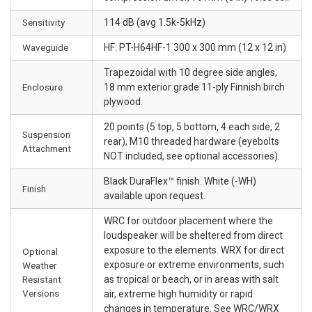
Sensitivity
114 dB (avg 1.5k-5kHz)
Waveguide
HF: PT-H64HF-1 300 x 300 mm (12 x 12 in)
Trapezoidal with 10 degree side angles,
Enclosure
18 mm exterior grade 11-ply Finnish birch
plywood.
20 points (5 top, 5 bottom, 4 each side, 2
Suspension
rear), M10 threaded hardware (eyebolts
Attachment
NOT included, see optional accessories).
Black DuraFlex™ finish. White (-WH)
Finish
available upon request.
WRC for outdoor placement where the
loudspeaker will be sheltered from direct
exposure to the elements. WRX for direct
Optional
exposure or extreme environments, such
Weather
Resistant
as tropical or beach, or in areas with salt
Versions
air, extreme high humidity or rapid
changes in temperature. See WRC/WRX