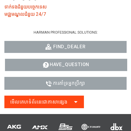
ទាក់ទងជំនួយបច្ចេកទេស
មជ្ឈមណ្ឌលជំនួយ 24/7
HARMAN PROFESSIONAL SOLUTIONS:
FIND_DEALER
HAVE_QUESTION
ការគាំទ្រអ្នកប្រឹក្សា
មើលគេហទំព័រនេះជាភាសាផ្សេង