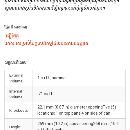
ប្រសិនបើតំណភ្ជាប់ខាងលើបង្ហាញអក្សរចម្លែកក្នុងកម្មវិធីរុករករបស់អ្នក
សូមចុចខាងស្តាំលើឯកសារដើម្បីរក្សាទុកទៅកុំព្យូទ័ររបស់អ្នក។
ផ្នែក និងសេវាកម្ម
បញ្ជីផ្នែក
ឯកសារសម្រាប់ដៃគូសេវាកម្មដែលមានការអនុញ្ញាត
លក្ខណៈពិសេស
External
1 cu ft., nominal
Volume
Internal
.71 cu ft.
Volume
22.1 mm (0.87 in) diameter openingFive (5)
Knockouts
locations: 1 on top panel4 on side of can
259 mm (10.2 in) above ceiling268 mm (10.6
Height
in) total height