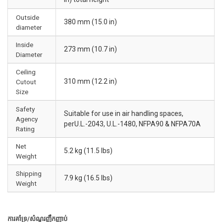
Outside
380 mm (15.0 in)
diameter
Inside
273 mm (10.7 in)
Diameter
Ceiling
310 mm (12.2 in)
Cutout
Size
Safety
Suitable for use in air handling spaces,
Agency
perU.L.-2043, U.L.-1480, NFPA90 & NFPA70A
Rating
Net
5.2 kg (11.5 lbs)
Weight
Shipping
7.9 kg (16.5 lbs)
Weight
ការគាំទ្រ/សំណួរញឹកញាប់