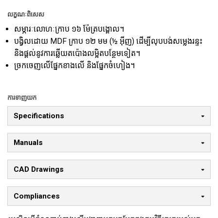
លក្ខណៈពិសេស
សម្ភារៈលោហៈក្រាប ១៦ ម៉ែត្របង្គោល។
បង្វិលដោយ MDF ក្រាប ១២ មម (½ អ៊ីញ) ដើម្បីលុបបង់សម្លេងរន្ទះ
និងផ្តល់នូវការឆ្លើយតប៉ោងលម្អិតបន្ថែមទៀត។
ច្រកចេញលើផ្នែកខាងលើ និងផ្នែកចំហៀង។
ការទាញយក
Specifications
Manuals
CAD Drawings
Compliances