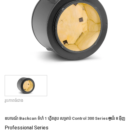
ភាសា/តំបន់
រូបភាពធំជាង
ឧបករណ៍ Backcan ទំហំ 1 ហ្វីតគូប សម្រាប់ Control 300 Series ឌ្រைវ័រ 8 អ៊ីញ
Professional Series