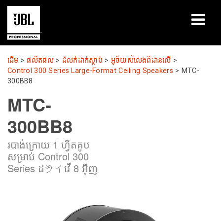
ផលិតផល
ដើម
>
ផលិតផល
>
ដំលក់ដាក់ស្ថាប់
>
អូច័យសំលេងពិដានលើ
>
Control 300 Series Large-Format Ceiling Speakers
>
MTC-
ករណីសិក្សា
300BB8
MTC-
សម័យសិក្សា
300BB8
បណ្ដុះបណ្ដាល
របាង់ក្រោយ 1 ហ្វីតគូប
អំពី
សម្រាប់ Control 300
Series ដライវើ 8 អ៊ីញ
កន្លែងទិញ និងភ្ជាប់
ការគាំទ្រ