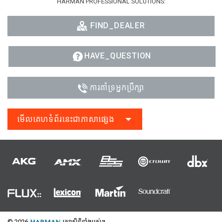
HARMAN PROFESSIONAL SOLUTIONS:
FIND_DEALER
HAVE_QUESTION
ការគាំទ្រអ្នកប្រឹក្សា
មើលគេហទំព័រនេះជាភាសាផ្សេង
© 2026
រក្សាសិទ្ធិទាំងអស់។