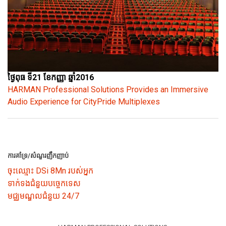
ថ្ងៃពុធ ទី21 ខែកញ្ញា ឆ្នាំ2016
HARMAN Professional Solutions Provides an Immersive
Audio Experience for CityPride Multiplexes
ការគាំទ្រ/សំណួរញឹកញាប់
ចុះឈ្មោះ DSi 8Mn របស់អ្នក
ទាក់ទងជំនួយបច្ចេកទេស
មជ្ឈមណ្ឌលជំនួយ 24/7