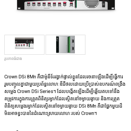
ភាសា/តំបន់
រូបភាពធំជាង
Crown DSi 8Mn គឺជាម៉ូនីទ័ររង្វាក់ផ្ទាល់ខ្លួនដែលរចនាឡើងដើម្បីធ្វើការ
រួមបញ្ចូលគ្នាជាមួយប្រព័ន្ធលោហៈឌីជីថលដោយប្រើប្រាស់ឧបករណ៍ពង្រឹង
សម្លេង Crown DSi Series។ ដែលបង្កើតឡើងដើម្បីឆ្លើយតបទៅនឹង
តម្រូវការក្នុងការត្រួតពិនិត្យរម្ងាក់ដែលស្ថិតនៅចម្ងាយឆ្ងាយ និងការត្រួត
ពិនិត្យសម្លេងរម្ងាក់ដែលស្ថិតនៅចម្ងាយឆ្ងាយ DSi 8Mn គឺជាផ្នែកមួយដ៏
មិនអាចខ្វះបាននៃដំណោះស្រាយលោហៈរបស់ Crown។