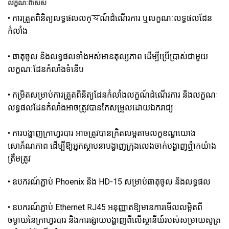
លក្ខណៈពិសេស
• ការត្រួតពិនិត្យលទ្ធផលលក្ষណ៍ដំណើរការ ឬលក្ខណៈលទ្ធផលដែន
កំលាំង
• ធាតុចូល និងលទ្ធផលទាំងអស់មានតុល្យភាព ដើម្បីប្រើប្រាស់ជាមួយ
លក្ខណៈដែនកំលាំងទំនើប
• កម្រិតសម្រាប់ការត្រួតពិនិត្យដែនកំលាំងលក្ខណ៍ដំណើរការ និងលក្ខណៈ
លទ្ធផលដែនកំលាំងអាចត្រូវបានកែសម្រួលដោយឯករាជ្យ
• ការបង្ហាញក្រាហ្វរបារ អាចត្រូវបានក្រិតលម្អតាមលក្ខខណ្ឌយោង
សោភ័ណភាព ដើម្បីឱ្យអ្នកស្ថាបនាបង្ហាញក្រុងលេងចាក់បង្ហាញឮ៉ាកយ៉ាង
ត្រឹមត្រូវ
• ឧបករណ៍ភ្ជាប់ Phoenix និង HD-15 សម្រាប់ធាតុចូល និងលទ្ធផល
• ឧបករណ៍ភ្ជាប់ Ethernet RJ45 អនុញ្ញាតឱ្យមានការមើលលម្អិតពី
ចម្ងាយនៃក្រាហ្វរបារ និងការផ្សាយបង្ហាញពីលើស្ថានីយ៍របស់សម្រាយសូត្រ