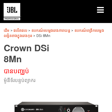
ផលិតផល
ដើម
>
ផលិតផល
>
ឧបករណ៍សម្លេងរោងភាពយន្ត
>
ឧបករណ៍ពង្រីកសម្លេង
លម្អិតខាងក្នុងរោងកុន
>
DSi 8Mn
ករណីសិក្សា
Crown DSi
សម័យសិក្សា
8Mn
បណ្ដុះបណ្ដាល
បានបញ្ឈប់
អំពី
ម៉ូនីទ័របន្ទប់ព្យាករ
កន្លែងទិញ និងភ្ជាប់
ការគាំទ្រ