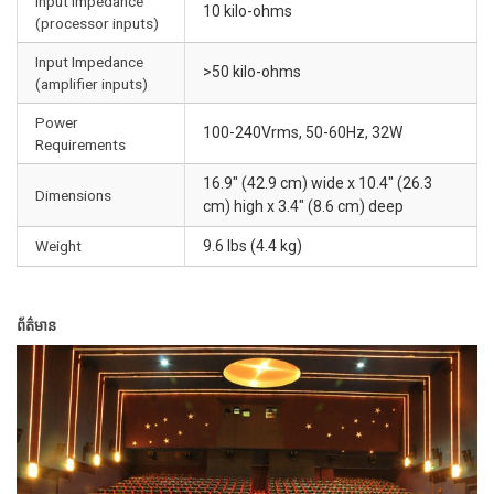
Input Impedance
10 kilo-ohms
(processor inputs)
Input Impedance
>50 kilo-ohms
(amplifier inputs)
Power
100-240Vrms, 50-60Hz, 32W
Requirements
16.9" (42.9 cm) wide x 10.4" (26.3
Dimensions
cm) high x 3.4" (8.6 cm) deep
Weight
9.6 lbs (4.4 kg)
ព័ត៌មាន