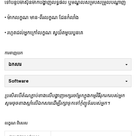
ទៅបន្ទប់ម៉ាស៊ីនម៉ាកបង្ហាញលទ្ធផល ឬមណ្ឌលសម្របសម្រួលបណ្តាញ
• ម៉ាកលក្ខណៈមាន-ពីរលក្ខណៈដែនកំលាំង
• រហូតដល់អ្នកក្រៅលក្ខណៈស្វយ័តមួយបួនគេ
ការទាញយក
ឯកសារ
Software
ប្រសិនបើតំណភ្ជាប់ខាងលើបង្ហាញអក្សរចម្លែកក្នុងកម្មវិធីរុករករបស់អ្នក
សូមចុចខាងស្តាំលើឯកសារដើម្បីរក្សាទុកទៅកុំព្យូទ័ររបស់អ្នក។
លក្ខណៈពិសេស