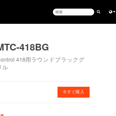
ート
Engl
ヘルプセンター
中
MTC-418BG
タントポータル
Fra
Control 418用ラウンドブラックグ
ェア
日
リル
ウェア
ខ្មែរ
ード
ربي
Deu
今すぐ購入
Esp
Bah