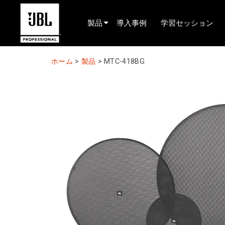
製品
導入事例
学習セッション
製品セレクター
ホーム
>
製品
>
MTC-418BG
シネマサウンド
インストール済み
ライブポータブル
EN 54
ツアーサウンド
レコーディング・放送
コンポーネント
生産終了製品