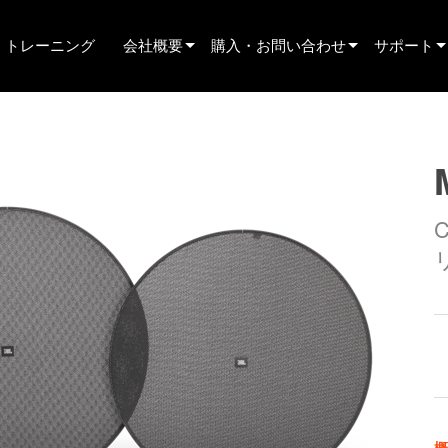
トレーニング
会社概要
購入・お問い合わせ
サポート
innovation
販売店を探す
製品サポ
ニュース
レンタルパートナーを探す
いつでも
history
インストーラーを探す
コンサル
営業担当者に問い合わせる
ソフトウ
ファーム
ダウンロ
保証
製品登録
サービス