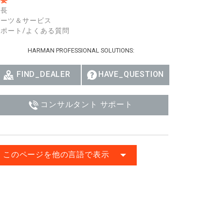
概要
Ital
特長
パーツ＆サービス
ภาษ
サポート/よくある質問
Tiế
HARMAN PROFESSIONAL SOLUTIONS:
Dan
FIND_DEALER
HAVE_QUESTION
Ελλ
コンサルタント サポート
Pols
Por
Sve
このページを他の言語で表示
한