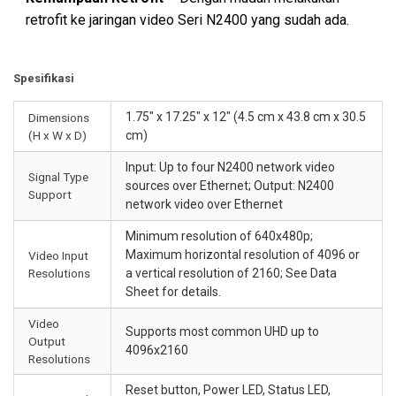
retrofit ke jaringan video Seri N2400 yang sudah ada.
Spesifikasi
1.75" x 17.25" x 12" (4.5 cm x 43.8 cm x 30.5
Dimensions
(H x W x D)
cm)
Input: Up to four N2400 network video
Signal Type
sources over Ethernet; Output: N2400
Support
network video over Ethernet
Minimum resolution of 640x480p;
Maximum horizontal resolution of 4096 or
Video Input
Resolutions
a vertical resolution of 2160; See Data
Sheet for details.
Video
Supports most common UHD up to
Output
4096x2160
Resolutions
Reset button, Power LED, Status LED,