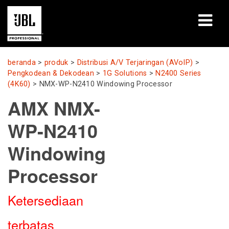
produk
beranda
>
produk
>
Distribusi A/V Terjaringan (AVoIP)
>
Pengkodean & Dekodean
>
1G Solutions
>
N2400 Series
Studi Kasus
(4K60)
>
NMX-WP-N2410 Windowing Processor
AMX NMX-
Sesi Pembelajaran
WP-N2410
pelatihan
Windowing
tentang
Processor
Tempat Membeli & Terhubung
Ketersediaan
dukungan
terbatas