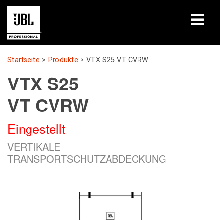
Produkte
Startseite
>
Produkte
>
VTX S25 VT CVRW
VTX S25
Fallstudien
VT CVRW
Lernsitzungen
Eingestellt
Schulungen
VERTIKALE
Über uns
TRANSPORTSCHUTZABDECKUNG
Wo kaufen & verbinden
Support