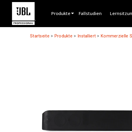
Produkte
Fallstudien
Lernsitzu
Produktauswahl
Startseite
>
Produkte
>
Installiert
>
Kommerzielle 
Kinosound
Installiert
Live Tragbar
EN 54
Tourton
Aufnahme & Rundfunk
Komponenten
Eingestellte Produkte