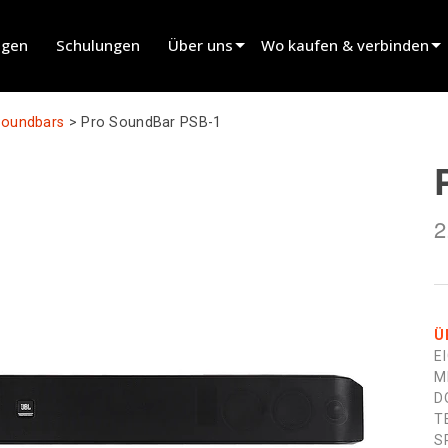
ngen
Schulungen
Über uns
Wo kaufen & verbinden
innovation
Händler finden
Soundbars
>
Pro SoundBar PSB-1
Nachrichten
Verleihpartner finden
history
Installateur finden
2
Vertrieb kontaktieren
Ü
E
M
D
T
S