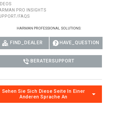
IDEOS
Ital
ARMAN PRO INSIGHTS
UPPORT/FAQS
ภาษ
HARMAN PROFESSIONAL SOLUTIONS:
Tiế
Dan
FIND_DEALER
HAVE_QUESTION
Ελλ
BERATERSUPPORT
Pols
Por
Sve
Sehen Sie Sich Diese Seite In Einer
Anderen Sprache An
한