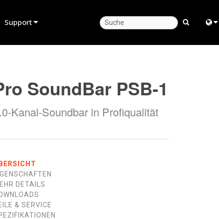
Support
Produktsupport
Engl
Hilfecenter rund um die Uhr
中
Pro SoundBar PSB-1
Berater-Portal
Fra
.0-Kanal-Soundbar in Profiqualität
Software
日
Firmware
ខ្មែរ
Downloads
ربي
BERSICHT
Garantie
Deu
IGENSCHAFTEN
EHR DETAILS
Produktregistrierung
Esp
OWNLOADS
EILE & SERVICE
Service
Bah
PEZIFIKATIONEN