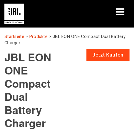
Produkte
Startseite
>
Produkte
>
JBL EON ONE Compact Dual Battery
Charger
Fallstudien
JBL EON
Jetzt Kaufen
Lernsitzungen
ONE
Schulungen
Compact
Über uns
Dual
Battery
Wo kaufen & verbinden
Charger
Support