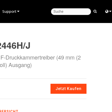
Support
Produktsupport
Engl
Hilfecenter rund um die Uhr
中
2446H/J
Berater-Portal
Fra
F-Druckkammertreiber (49 mm (2
Software
日
oll) Ausgang)
Firmware
ខ្មែរ
Downloads
ربي
Garantie
Deu
Jetzt Kaufen
Produktregistrierung
Esp
Service
Bah
BERSICHT