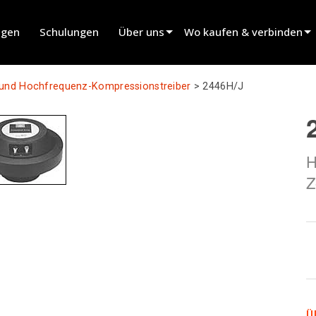
ngen
Schulungen
Über uns
Wo kaufen & verbinden
innovation
Händler finden
- und Hochfrequenz-Kompressionstreiber
>
2446H/J
Nachrichten
Verleihpartner finden
history
Installateur finden
H
Vertrieb kontaktieren
Z
Ü