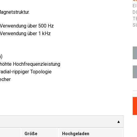
E
agnetstruktur.
D
T
S
i Verwendung über 500 Hz
i Verwendung über 1 kHz
n)
höhte Hochfrequenzleistung
adial-rippiger Topologie
echer
Größe
Hochgeladen