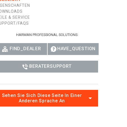
IGENSCHAFTEN
Ital
OWNLOADS
ภาษ
EILE & SERVICE
UPPORT/FAQS
Tiế
HARMAN PROFESSIONAL SOLUTIONS:
Dan
FIND_DEALER
HAVE_QUESTION
Ελλ
Pols
BERATERSUPPORT
Por
Sve
Sehen Sie Sich Diese Seite In Einer
한
Anderen Sprache An