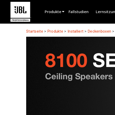
Produkte
Fallstudien
Lernsitzu
Produktauswahl
Startseite
>
Produkte
>
Installiert
>
Deckenboxen
Kinosound
Installiert
Live Tragbar
EN 54
Tourton
Aufnahme & Rundfunk
Komponenten
Eingestellte Produkte