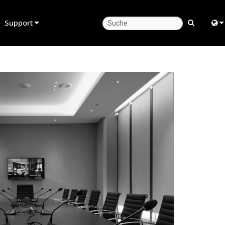
Support
Produktsupport
Engl
Hilfecenter rund um die Uhr
中
Berater-Portal
Fra
Software
日
Firmware
ខ្មែរ
Downloads
ربي
Garantie
Deu
Produktregistrierung
Esp
Service
Bah