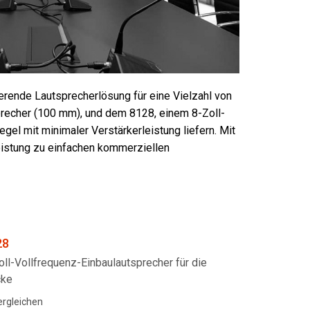
Ital
ภาษ
Tiế
ierende Lautsprecherlösung für eine Vielzahl von
Dan
recher (100 mm), und dem 8128, einem 8-Zoll-
Ελλ
el mit minimaler Verstärkerleistung liefern. Mit
istung zu einfachen kommerziellen
Pols
Por
Sve
한
28
oll-Vollfrequenz-Einbaulautsprecher für die
cke
ergleichen