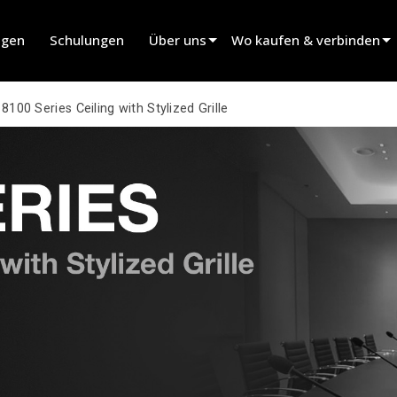
ngen
Schulungen
Über uns
Wo kaufen & verbinden
innovation
Händler finden
>
8100 Series Ceiling with Stylized Grille
Nachrichten
Verleihpartner finden
history
Installateur finden
Vertrieb kontaktieren