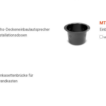
MT
chs-Deckeneinbaulautsprecher
Ein
stallationsdosen
v
enkasettenbrücke für
wandkasten